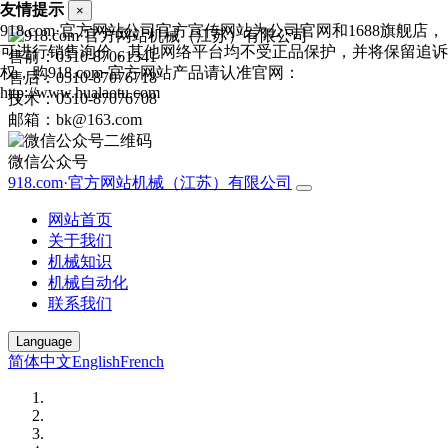
友情提示
×
918.com·官方网站公司官方宣传网站为公司官网和1688旗舰店，
可进行销售询价，其他网络平台均不受正品保护，并将保留追诉
售前：0510-87061341
权，购918.com·官方网站产品请认准官网：
售后：0510-87076718
http://www.hualaotu.com
技术：0510-87076708
邮箱：bk@163.com
微信公众号
918.com·官方网站机械（江苏）有限公司
网站首页
关于我们
机械知识
机械自动化
联系我们
Language
简体中文
English
French