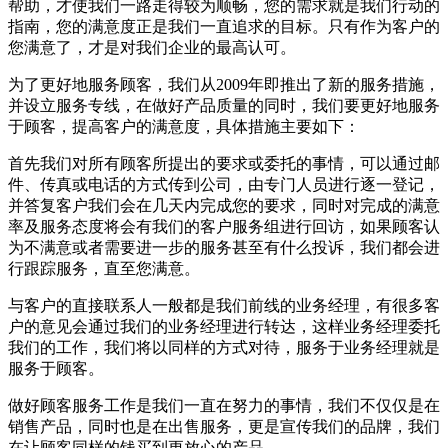
帮助，才使我们一路走得较为顺畅，您的需求就是我们行动的
指南，您的满意度正是我们一直追求的目标。只有作为客户的
您满意了，才是对我们企业的最高认可。
为了更好地服务顾客，我们从2009年即推出了新的服务措施，
并设立服务专线，在做好产品质量的同时，我们要更好地服务
于顾客，提高客户的满意度，具体措施主要如下：
首先我们对所有顾客所提出的要求或委托的事情，可以通过邮
件、传真或电话的方式传到公司，由专门人员进行逐一登记，
并答复客户我们会在几天内完成您的要求，同时对完成的满意
率及服务态度将会有我们的客户服务组进行回访，如果顾客认
为不满意或者需要进一步的服务甚至有什么投诉，我们都会进
行跟踪服务，直至您满意。
与客户的直接联系人一般都是我们前线的业务经理，有很多客
户的意见会通过我们的业务经理进行转达，这样业务经理委托
我们的工作，我们将以同样的方式对待，服务于业务经理就是
服务于顾客。
做好顾客服务工作是我们一直在努力的事情，我们不仅仅是在
销售产品，同时也是在出售服务，更是宣传我们的品牌，我们
在让顾客同样的钱买到更放心的产品。