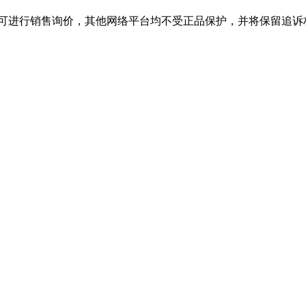
舰店，可进行销售询价，其他网络平台均不受正品保护，并将保留追诉权