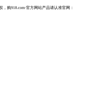
，购918.com·官方网站产品请认准官网：