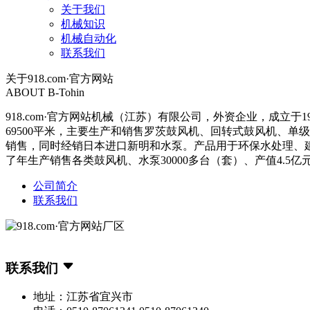
关于我们
机械知识
机械自动化
联系我们
关于918.com·官方网站
ABOUT B-Tohin
918.com·官方网站机械（江苏）有限公司，外资企业，成立于1
69500平米，主要生产和销售罗茨鼓风机、回转式鼓风机、
销售，同时经销日本进口新明和水泵。产品用于环保水处理、
了年生产销售各类鼓风机、水泵30000多台（套）、产值4.5亿
公司简介
联系我们
联系我们
地址：江苏省宜兴市