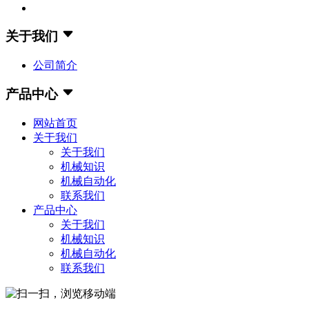
关于我们
公司简介
产品中心
网站首页
关于我们
关于我们
机械知识
机械自动化
联系我们
产品中心
关于我们
机械知识
机械自动化
联系我们