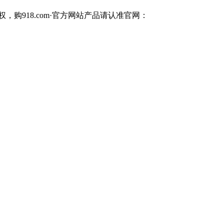
，购918.com·官方网站产品请认准官网：