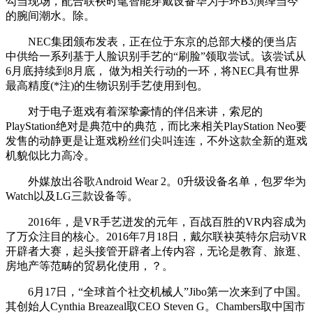
勾当现场，配合联袂时髦智能穿戴设备华为手环B3演绎当今
的腕间潮水。除。
NEC集团颁布发表，正在位于东京的总部大楼的便当店
中供给一系列基于人脸识别手艺的“刷脸”领取尝试。该尝试从
6月底持续到8月底， 做为相关行动的一环，将NEC具有世界
最高精度(*注)的生物识别手艺使用到包。
对于电子逛戏有着深挚豪情的伴侣来讲，索尼的
PlayStation绝对是典范中的典范，而比来相关PlayStation Neo要
发售的动静更是让逛戏粉丝们尖叫连连，不外这款全新的逛戏
机貌似比力高冷。
外媒放出谷歌Android Wear 2。0升级设备名单，包罗华为
Watch以及LG三款设备等。
2016年，是VR手艺迸发的元年，百战百胜的VR内容成为
了万众注目的核心。2016年7月18日，戴尔联袂英特尔启动VR
开辟者大赛，起头接管开辟者上传内容，无论是教育、旅逛、
房地产等范畴的贸易化使用，？。
6月17日，“全球首个社交机械人”Jibo第一次来到了中国。
其创始人Cynthia Breazeal取CEO Steven G。Chambers取中国市