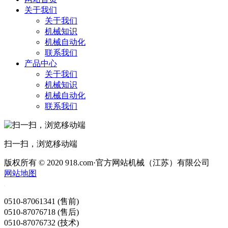
关于我们
关于我们
机械知识
机械自动化
联系我们
产品中心
关于我们
机械知识
机械自动化
联系我们
扫一扫，浏览移动端
版权所有 © 2020 918.com·官方网站机械（江苏）有限公司
网站地图
0510-87061341 (售前)
0510-87076718 (售后)
0510-87076732 (技术)