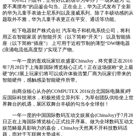
8月8日下战书，正在好比剧场华为举办了一场从题为“让
爱不离摆布”的品鉴会勾当。正在会上，华为正式发布了全新
的华为儿童手表迪士尼系列以及漫威系列。除了丰硕动感的从
题取外不雅，华为儿童手表更正在平安、通话等功能。
松下电器财产株式会社 汽车电子和机电系统公司，将利
用正在智能家居 的智能开关（以下简称“开关”） 以及智能插
座（以下简称“插座”） 上可用于近程节制的薄型“DW继电器
(浪涌电流低高度型 )”实现了产物。
一年一度的逛戏玩家狂欢盛宴ChinaJoy，终究要正在2016
年7月28日于上海新国际博览核心正式！正在这场据称“史上最
硬”的CJ展上玩家们将可以或许体验浩繁厂商为玩家们带来的
智能硬件，感触感染智能硬件所带。
由商业核心从办的COMPUTEX 2016(台北国际电脑展)呼
应国际科技潮水，积极抢搭立异列车，为草创团队供给坐上世
界舞台的机遇，展区双舞台丰硕的勾当令全球创！
一年一度的中国国际数码互动文娱展会(ChinaJoy)于7月28
日正在上海国际博览核心正式拉开序幕。做为全球数码互动文
娱范畴最具影响力的嘉会，ChinaJoy天然离不开科技数码话
题，而对于互联网大势成长。