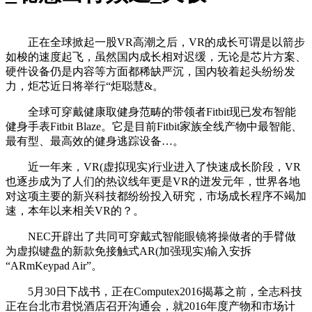
正在全球掀起一股VR高潮之后，VR的成长可谓是以箭步
如梭的速度起飞，虽然国内成长相对迟缓，无论是芯片方案、
硬件设备仍是内容等方面都稀缺严沉，国内较着起头纷纷发
力，炬芯近日将举行“炬聪慧&。
全球可穿戴健康取健身范畴的带领者Fitbit现已发布智能
健身手表Fitbit Blaze。它是目前Fitbit家族全线产物中最智能、
最有型、最高效的健身逃踪设备…。
近一年来，VR(虚拟现实)行业进入了快速成长阶段，VR
也逐步成为了人们的热议线年更是VR的迸发元年，世界各地
对这项主要的新兴科技都纷纷投入研究，市场成长程序不竭加
速，本年以来相关VR的？。
NEC开辟出了共同可穿戴式智能眼镜将操做者的手臂做
为虚拟键盘的新款免接触式AR(加强现实)输入安拆
“ARmKeypad Air”。
5月30日下战书，正在Computex2016揭幕之前，全志科技
正在台北市君悦酒店召开沟通会，就2016年度产物和市场计