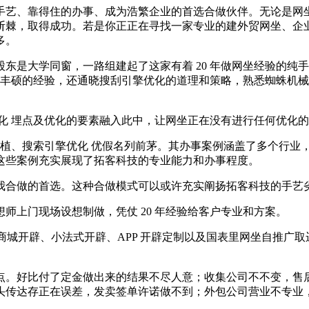
、靠得住的办事、成为浩繁企业的首选合做伙伴。无论是网坐扶
棘，取得成功。若是你正正在寻找一家专业的建外贸网坐、企业网
多。
是大学同窗，一路组建起了这家有着 20 年做网坐经验的纯手艺
着丰硕的经验，还通晓搜刮引擎优化的道理和策略，熟悉蜘蛛机械
 埋点及优化的要素融入此中，让网坐正在没有进行任何优化的
扶植、搜索引擎优化 优假名列前茅。其办事案例涵盖了多个行业
这些案例充实展现了拓客科技的专业能力和办事程度。
合做的首选。这种合做模式可以或许充实阐扬拓客科技的手艺
上门现场设想制做，凭仗 20 年经验给客户专业和方案。
城开辟、小法式开辟、APP 开辟定制以及国表里网坐自推广
。好比付了定金做出来的结果不尽人意；收集公司不不变，售后
头传达存正在误差，发卖签单许诺做不到；外包公司营业不专业