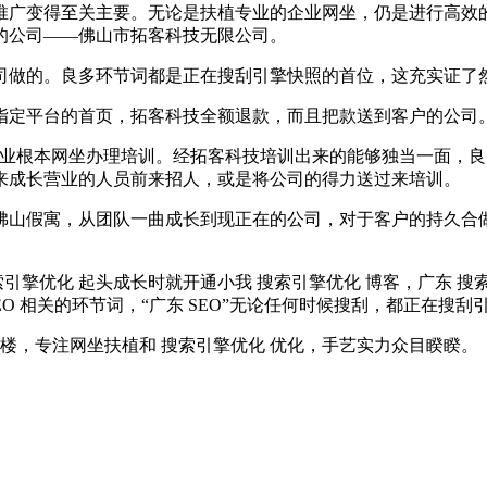
变得至关主要。无论是扶植专业的企业网坐，仍是进行高效的 
的公司——佛山市拓客科技无限公司。
的。良多环节词都是正在搜刮引擎快照的首位，这充实证了然拓
定平台的首页，拓客科技全额退款，而且把款送到客户的公司。
企业根本网坐办理培训。经拓客科技培训出来的能够独当一面，
来成长营业的人员前来招人，或是将公司的得力送过来培训。
山假寓，从团队一曲成长到现正在的公司，对于客户的持久合做
引擎优化 起头成长时就开通小我 搜索引擎优化 博客，广东 搜
EO 相关的环节词，“广东 SEO”无论任何时候搜刮，都正在
楼，专注网坐扶植和 搜索引擎优化 优化，手艺实力众目睽睽。