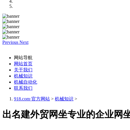
Previous
Next
网站导航
网站首页
关于我们
机械知识
机械自动化
联系我们
918.com·官方网站
>
机械知识
>
出名建外贸网坐专业的企业网