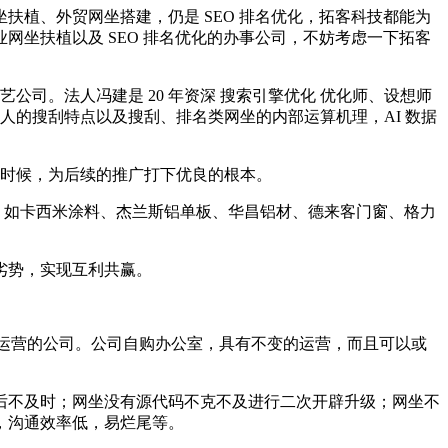
植、外贸网坐搭建，仍是 SEO 排名优化，拓客科技都能为
坐扶植以及 SEO 排名优化的办事公司，不妨考虑一下拓客
公司。法人冯建是 20 年资深 搜索引擎优化 优化师、设想师
人的搜刮特点以及搜刮、排名类网坐的内部运算机理，AI 数据
时候，为后续的推广打下优良的根本。
，如卡西米涂料、杰兰斯铝单板、华昌铝材、德来客门窗、格力
劣势，实现互利共赢。
取运营的公司。公司自购办公室，具有不变的运营，而且可以或
不及时；网坐没有源代码不克不及进行二次开辟升级；网坐不
，沟通效率低，易烂尾等。