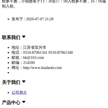
校参不雅，小我散客于13：30至17：00入校参不雅，16：00遏
制入校。
发布于 : 2026-07-07 21:28
联系我们
地址：江苏省宜兴市
电话：0510-87061341 0510-87061340
邮箱：bk@163.com
邮编：214200
网址：http://www.hualaotu.com
关于我们
公司简介
产品中心