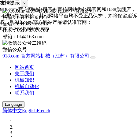
友情提示
×
918.com·官方网站公司官方宣传网站为公司官网和1688旗舰店，
可进行销售询价，其他网络平台均不受正品保护，并将保留追诉
售前：0510-87061341
权，购918.com·官方网站产品请认准官网：
售后：0510-87076718
http://www.hualaotu.com
技术：0510-87076708
邮箱：bk@163.com
微信公众号
918.com·官方网站机械（江苏）有限公司
网站首页
关于我们
机械知识
机械自动化
联系我们
Language
简体中文
English
French