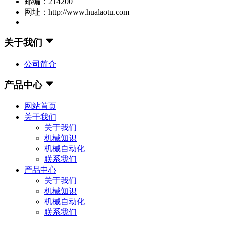
邮编：214200
网址：http://www.hualaotu.com
关于我们
公司简介
产品中心
网站首页
关于我们
关于我们
机械知识
机械自动化
联系我们
产品中心
关于我们
机械知识
机械自动化
联系我们