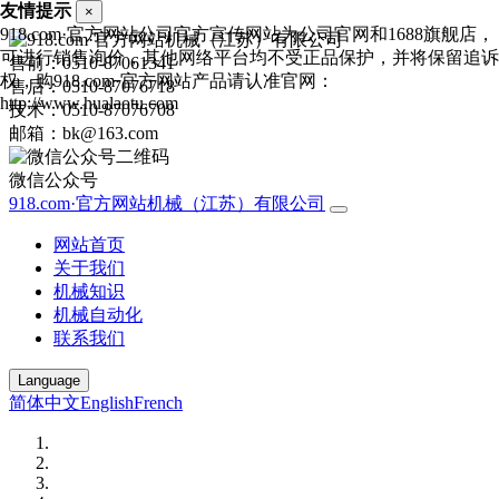
友情提示
×
918.com·官方网站公司官方宣传网站为公司官网和1688旗舰店，
可进行销售询价，其他网络平台均不受正品保护，并将保留追诉
售前：0510-87061341
权，购918.com·官方网站产品请认准官网：
售后：0510-87076718
http://www.hualaotu.com
技术：0510-87076708
邮箱：bk@163.com
微信公众号
918.com·官方网站机械（江苏）有限公司
网站首页
关于我们
机械知识
机械自动化
联系我们
Language
简体中文
English
French