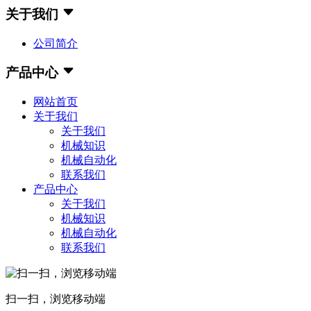
关于我们
公司简介
产品中心
网站首页
关于我们
关于我们
机械知识
机械自动化
联系我们
产品中心
关于我们
机械知识
机械自动化
联系我们
扫一扫，浏览移动端