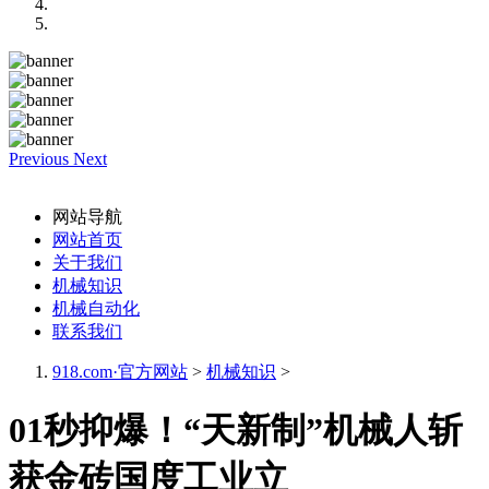
Previous
Next
网站导航
网站首页
关于我们
机械知识
机械自动化
联系我们
918.com·官方网站
>
机械知识
>
01秒抑爆！“天新制”机械人斩
获金砖国度工业立