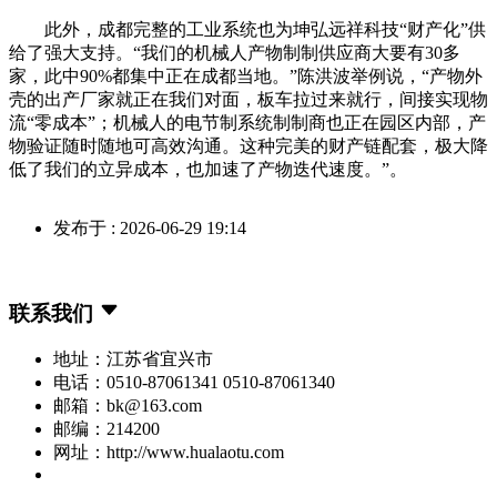
此外，成都完整的工业系统也为坤弘远祥科技“财产化”供
给了强大支持。“我们的机械人产物制制供应商大要有30多
家，此中90%都集中正在成都当地。”陈洪波举例说，“产物外
壳的出产厂家就正在我们对面，板车拉过来就行，间接实现物
流“零成本”；机械人的电节制系统制制商也正在园区内部，产
物验证随时随地可高效沟通。这种完美的财产链配套，极大降
低了我们的立异成本，也加速了产物迭代速度。”。
发布于 : 2026-06-29 19:14
联系我们
地址：江苏省宜兴市
电话：0510-87061341 0510-87061340
邮箱：bk@163.com
邮编：214200
网址：http://www.hualaotu.com