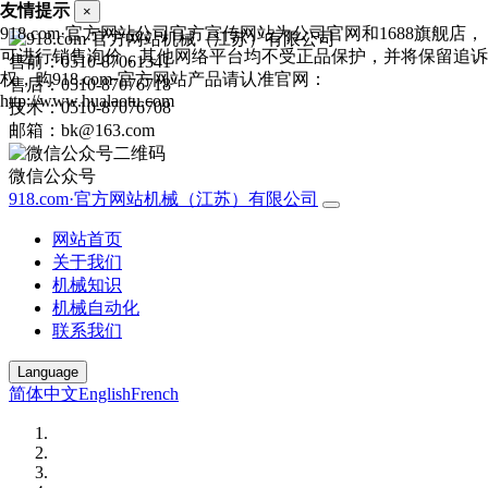
友情提示
×
918.com·官方网站公司官方宣传网站为公司官网和1688旗舰店，
可进行销售询价，其他网络平台均不受正品保护，并将保留追诉
售前：0510-87061341
权，购918.com·官方网站产品请认准官网：
售后：0510-87076718
http://www.hualaotu.com
技术：0510-87076708
邮箱：bk@163.com
微信公众号
918.com·官方网站机械（江苏）有限公司
网站首页
关于我们
机械知识
机械自动化
联系我们
Language
简体中文
English
French