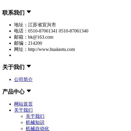
联系我们
地址：江苏省宜兴市
电话：0510-87061341 0510-87061340
邮箱：bk@163.com
邮编：214200
网址：http://www.hualaotu.com
关于我们
公司简介
产品中心
网站首页
关于我们
关于我们
机械知识
机械自动化