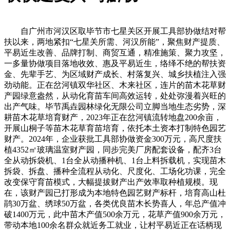
自广州市河汉区取毕节市七星关区开展工具部协做结对帮
扶以来，两地紧扣“七星关所需、河汉所能”，聚焦财产提质、
平易近生改善、品牌打制、商贸互通，精准施策、聚力攻坚，
一多量协做项目落地收效、惠及平易近生，络绎不绝的帮扶资
金、先辈手艺、为区域财产成长、村落复兴、城乡扶植注入强
劲动能。正在岔河镇双华社区、木来社区，连片的苗木花草财
产园绿意盎然，从动化育苗车间高效运转，处处弥漫着兴旺的
出产气味。毕节禹垚园林绿化无限公司立脚当地生态劣势，深
耕苗木花草培育财产，2023年正在岔河镇流转地盘200余亩，
开展山桐子等苗木花草育苗培育，依托本土资本打制特色园艺
财产。2024年，企业获批工具部协做资金300万元，高尺度扶
植4352㎡玻璃温室财产园，同步完美厂房配套设备，配齐3台
全从动拆袋机、1台全从动播种机、1台上料拆载机，实现苗木
拆袋、拆盘、播种全流程从动化、尺度化、工场化功课，完全
改变保守育苗模式，大幅提拔财产出产效率取种植规模。现
在，该财产园已打形成为本地特色园艺财产标杆，培育高山杜
鹃30万盆、绣球50万盆，各类优良苗木长势喜人，年总产值冲
破1400万元，此中苗木产值500余万元，花草产值900余万元，
带动本地100余名群众就近务工就业，让村平易近正在话柄现