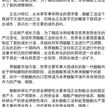
制出产能力较着过剩。为了顺应国际的变化，世界舰船工业进
入了新的调整期间。
正在20世纪，从未界军事和商业的需求看，舰艇工业这个
既保守又现代化的工业，仍将会正在新手艺的鞭策下获得进一
步成长，表示出一些主要的成长趋向。
正在财产成长方面，为了顺应冷和竣事后世界形势发生的
严沉变化，加强军用舰艇工业的合作力，世界各次要国度遍及
制定了新的成长计谋，并据此对军用舰艇工业进行严沉调整。
正在此后的一个期间内，世界舰船工业目前正正在进行中的企
业兼并和沉组仍将继续，企业私有化的趋向获得进一步成长，
军平易近一体化程度进一步加强，跨国合做进一步扩大。
界舰艇市场方面，世界次要军事大国成长的新一代舰艇尚
处于研制建制的初期阶段，这批舰艇将成为将来舰艇中的新
宠，此中一些舰艇的出口型将成为未界舰艇市场中具有很强合
作力的产物。细致。
舰船科研出产的资金稠密性次要表现正在制船企业的固定
资产大、出产周期长，占用资金多，舰船产物的价值高。舰船
科研出产的资金稠密性表白，成长舰船工业和处置舰船出产需
要大量的资金投入，但也有较大的资金报答。细致！