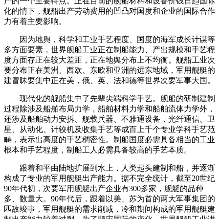
产的一个主要特点。正在目前的舰船材料和设备价钱日趋国际
化的情下，舰船出产劳动费用的凹凸对国度和企业的国际合作
力有着主要影响。
因为地舆，科学和工业手艺程度、国度的海军成长计谋等
多方面要素，世界舰船工业正在制船能力、产出规模和手艺程
度方面存正在较大差距，正在地舆分布上不均衡。舰船工业次
要分布正在美洲、西欧、东欧和亚洲的远东地域，军用舰艇的
建冒昧要集中正在美，俄、英、法和德等世界次要军事大国。
现代化的舰船集中了先辈尖端科学手艺。舰船的研制建制
过程除涉及船舶布局力学，船舶材料力学和船舶流体力学外，
还涉及船舶动力安拆、舰载兵器、不雅通设备，光纤通信、卫
星、从动化、计较机及收集手艺等成百上千个专业学科手艺范
畴，表示出高度的手艺稠密性。制船国度必需具备相当的工业
根本和手艺程度，制船工人必需具备较高的手艺本质。
跟着和平由陆地扩展到水上，人类起头建制和船，并逐渐
构成了专业的军用舰艇出产能力。据不完全统计，截至20世纪
90年代初，次要军用舰艇出产企业有300多家，舰艇的品种
多、数量大。90年代后，跟着以美、苏为首的两大军事集团的
匹敌竣事，军用舰艇的需求削减，冷和期间构成的军用舰艇建