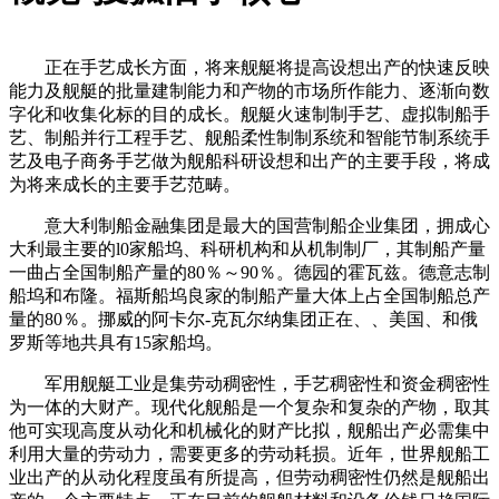
正在手艺成长方面，将来舰艇将提高设想出产的快速反映
能力及舰艇的批量建制能力和产物的市场所作能力、逐渐向数
字化和收集化标的目的成长。舰艇火速制制手艺、虚拟制船手
艺、制船并行工程手艺、舰船柔性制制系统和智能节制系统手
艺及电子商务手艺做为舰船科研设想和出产的主要手段，将成
为将来成长的主要手艺范畴。
意大利制船金融集团是最大的国营制船企业集团，拥成心
大利最主要的l0家船坞、科研机构和从机制制厂，其制船产量
一曲占全国制船产量的80％～90％。德园的霍瓦兹。德意志制
船坞和布隆。福斯船坞良家的制船产量大体上占全国制船总产
量的80％。挪威的阿卡尔-克瓦尔纳集团正在、、美国、和俄
罗斯等地共具有15家船坞。
军用舰艇工业是集劳动稠密性，手艺稠密性和资金稠密性
为一体的大财产。现代化舰船是一个复杂和复杂的产物，取其
他可实现高度从动化和机械化的财产比拟，舰船出产必需集中
利用大量的劳动力，需要更多的劳动耗损。近年，世界舰船工
业出产的从动化程度虽有所提高，但劳动稠密性仍然是舰船出