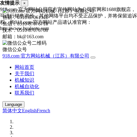
友情提示
×
918.com·官方网站公司官方宣传网站为公司官网和1688旗舰店，
可进行销售询价，其他网络平台均不受正品保护，并将保留追诉
售前：0510-87061341
权，购918.com·官方网站产品请认准官网：
售后：0510-87076718
http://www.hualaotu.com
技术：0510-87076708
邮箱：bk@163.com
微信公众号
918.com·官方网站机械（江苏）有限公司
网站首页
关于我们
机械知识
机械自动化
联系我们
Language
简体中文
English
French