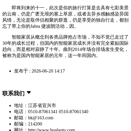
即将到来的十一，此次是你的旅行打算是去具有七彩美景
的云南，仍是广袤无垠的塞上草原，或者去异乡感触感染异国
风情，无论是取伴侣相聚的群逛，仍是享受的独自行走，都别
忘了带上你的Jabra 捷波朗活动，因。
智能家居从概念到各类品牌抢占市场，不知不觉已走过了
30年的成长过程，但国内的智能家居成长并没有完全紧贴国际
趋向，而是相对寂静了十年。曲到2014年场合排场发生变化，
被称为是国内智能家居的元年，这一年间国内。
发布于 : 2026-06-20 14:17
联系我们
地址：江苏省宜兴市
电话：0510-87061341 0510-87061340
邮箱：bk@163.com
邮编：214200
网址：http://www.hualaotu.com