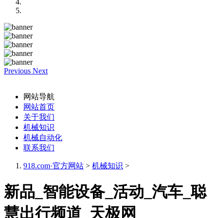
Previous
Next
网站导航
网站首页
关于我们
机械知识
机械自动化
联系我们
918.com·官方网站
>
机械知识
>
新品_智能设备_活动_汽车_聪
慧出行频道_天极网