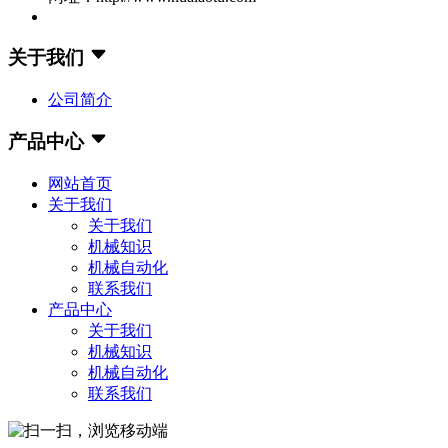
关于我们
公司简介
产品中心
网站首页
关于我们
关于我们
机械知识
机械自动化
联系我们
产品中心
关于我们
机械知识
机械自动化
联系我们