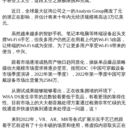
手表登上太空，这段太空之旅极限挑和完成。
近日，全球最大征询公司之一的Analysis Group阐发了元
的潜正在影响，并估计将来十年内元经济规模将高达3万亿美
元。
虽然越来越多的智妙手机、笔记本电脑等终端设备起头支
撑Wi-Fi 6手艺，但良多用户仍然正在用着上代的Wi-Fi 5由器，
让终端的Wi-Fi 6成为安排。为了让更多用户享受Wi-Fi 6带来的
便当，中兴。
跟着市场逐渐成熟而产物日趋同质化，操纵单品爆品策略
撬动大规模市场需求将逐步坚苦。按照IDC《中国可穿戴设备
市场季度演讲，2022年第一季度》，2022年第一季度中国可穿
戴设备市场出货量为2584万。
从测试成果能够能够看出，正在收集拥堵的环境下，
WiSA DS发生非常的总数较着要低于竞品，有着更强的靠得住
性。目前市场上的大大都音频处理方案通过检测非常忙碌的无
线通道并快速切换到通道来处理这一问题，这！
来到2022年，VR、AR、MR等各式扩展示实手艺已然跟
着手艺前进有了十分丰硕的场景和使用，将虚拟内容取实正在