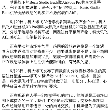
苹果旗下的Beats Studio Buds取AirPods Pro共享大量手
艺，完全采用式设想，底子没有“柄”的特点。Beats Studio
Buds供给无柄设想的现实并不必然表白AirP。
6月29日，科大讯飞AI进修机暑期新品发布会召开，科大
讯飞AI进修机X3 Pro和科大讯飞AI进修机Q20两款新品正式表
态。分歧于晚期教辅类平板、网课进修平板等产物，科大讯飞
AI进修机进一步阐扬其专业。
正在平淡的市场空气里，趋同的设想往往像是一个漩涡，
卷入此中逐流而动能省事不少，想要逃离倒是不易，而不趋同
的设想则显得愈加难能宝贵。魅族一贯都懂得用户需要什么，
正在设想取体验上往往供给能独到的、有见识的思。
6月23日，科大讯飞发布了两款面向分歧春秋段学生的英
语进修配备——讯飞AI翻译笔P20和P20 Plus。值得一提的
是，科大讯飞对于K12学生群体做了进一步细分，从心理、心
理特征及英语学科学段方针要求。
正在现正在人手一部智妙手机的时代，能够说是工做糊口
都不成贫乏的一了，我们用它摄影记实糊口，交换分享糊口，
以至还能够用它来进行工做的沟通交换。手机里也为了满脚这