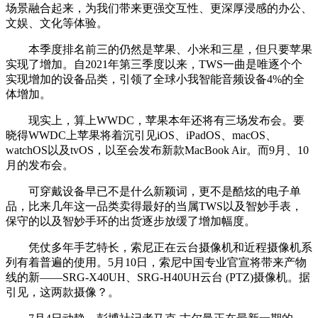
场景融合起来，为我们带来更强交互性、更深厚浸感的办公、
文娱、文化等体验。
本季度排名前三的仍然是苹果、小米和三星，但只要苹果
实现了增加。自2021年第三季度以来，TWS一曲是唯逐个个
实现增加的设备品类，引领了全球小我智能音频设备4%的全
体增加。
现实上，算上WWDC，苹果本年还将有三场发布会。要
晓得WWDC上苹果将着沉引见iOS、iPadOS、macOS、
watchOS以及tvOS，以至会发布新款MacBook Air。而9月、10
月的发布会。
可穿戴设备早已不是什么新颖词，更不是酷炫的电子单
品，比来几年这一品类卖得最好的当属TWS以及智妙手表，
保守的以及智妙手环的出货逐步放缓了增加幅度。
凭仗多年手艺特长，索尼正在云台摄像机和近程摄像机系
列有着普遍的使用。5月10日，索尼中国专业官宣将带来产物
线的新——SRG-X40UH、SRG-H40UH云台 (PTZ)摄像机。据
引见，这两款摄像？。