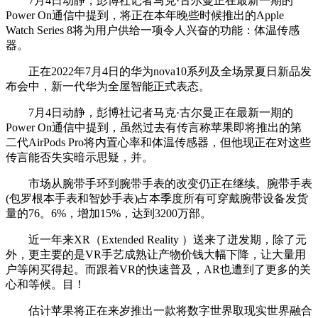
7月4日动静，彭博社记者马克·古尔曼正在最新一期的
Power On通信中提到，将正在本年晚些时候推出的Apple
Watch Series 8将为用户供给一项令人兴奋的功能：体温传感
器。
正在2022年7月4日的华为nova10系列及全场景夏日新品发
布会中，新一代华为全屋智能正式表态。
7月4日动静，彭博社记者马克·古尔曼正在最新一期的
Power On通信中提到，虽然过去有传言称苹果即将推出的第
二代AirPods Pro将内置心率和体温传感器，但他现正在对这些
传言能否失实暗示思疑，并。
市场从腕带手环到腕带手表的改变仍正在继续。腕带手表
(包罗根本手表和智妙手表)占本季度所有可穿戴腕带设备发货
量的76。6%，增加15%，达到3200万部。
近一年来XR（Extended Reality ）送来了迸发期，除了元
外，更主要的是VR手艺成熟让产物价钱大幅下降，让大量用
户等闲买得起。而跟着VR的快速普及，AR也遭到了更多的关
心和等候。目！
估计苹果将正在来岁推出一款将数字世界取现实世界融合