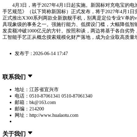
4月3日，将于2027年4月1日起实施。新国标对充电宝的
手艺规范》（以下简称新国标）正式发布，将于2027年4月1
正式推出X300系列两款全新旗舰手机，别离是定位专业V单的vivo X3
具现象级的事务之一。强施行能力、低摆设门槛，大幅降低智
发卖额冲破1000亿元的方针。按照和谈，两边将基于各自劣
工智能手艺正从概念摸索规模化财产落地，成为企业取高质量增加
发布于 : 2026-06-14 17:47
联系我们
地址：江苏省宜兴市
电话：0510-87061341 0510-87061340
邮箱：bk@163.com
邮编：214200
网址：http://www.hualaotu.com
关于我们