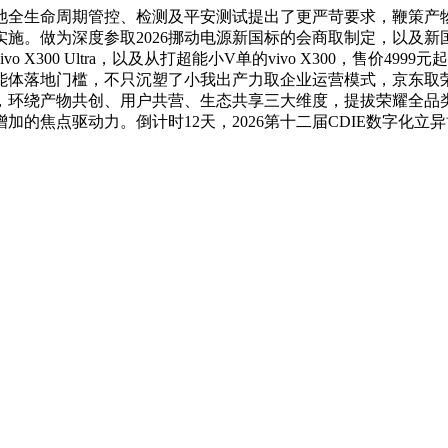
电池全生命周期管控、检测及平安测试提出了更严苛要求，鞭策产
日实施。做为深度参取2026挪动电源新国标的会商取制定，以及新
00 Ultra，以及从打超能小V单的vivo X300，售价4999元
能体落地门槛，不只沉塑了小我出产力取企业运营模式，京东取
势，环绕产物共创、用户共营、生态共享三大维度，提拔荣耀全
的焦点驱动力。倒计时12天，2026第十二届CDIE数字化立