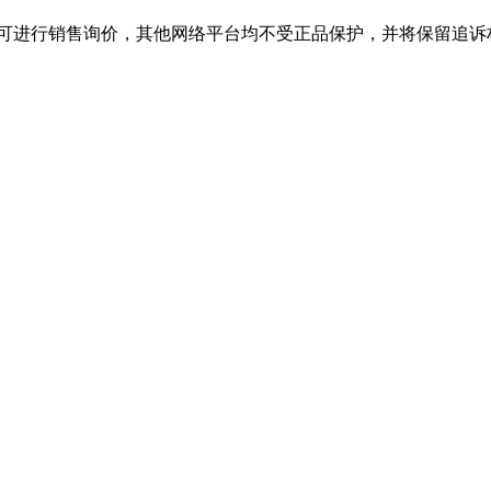
舰店，可进行销售询价，其他网络平台均不受正品保护，并将保留追诉权