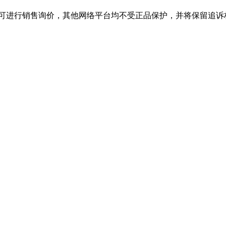
舰店，可进行销售询价，其他网络平台均不受正品保护，并将保留追诉权