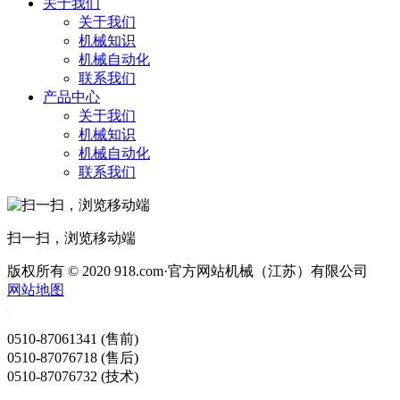
关于我们
关于我们
机械知识
机械自动化
联系我们
产品中心
关于我们
机械知识
机械自动化
联系我们
扫一扫，浏览移动端
版权所有 © 2020 918.com·官方网站机械（江苏）有限公司
网站地图
0510-87061341 (售前)
0510-87076718 (售后)
0510-87076732 (技术)