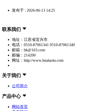
发布于 : 2026-06-13 14:25
联系我们
地址：江苏省宜兴市
电话：0510-87061341 0510-87061340
邮箱：bk@163.com
邮编：214200
网址：http://www.hualaotu.com
关于我们
公司简介
产品中心
网站首页