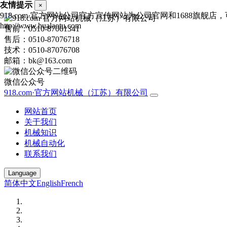
友情提示
×
918.com·官方网站公司官方宣传网站为公司官网和1688旗
http://www.hualaotu.com
售前：0510-87061341
售后：0510-87076718
技术：0510-87076708
邮箱：bk@163.com
微信公众号
918.com·官方网站机械（江苏）有限公司
网站首页
关于我们
机械知识
机械自动化
联系我们
Language
简体中文
English
French