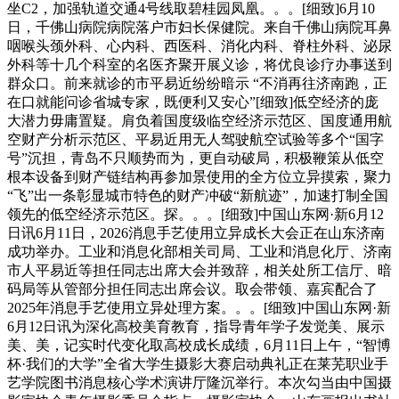
坐C2，加强轨道交通4号线取碧桂园凤凰。。。[细致]6月10
日，千佛山病院病院落户市妇长保健院。来自千佛山病院耳鼻
咽喉头颈外科、心内科、西医科、消化内科、脊柱外科、泌尿
外科等十几个科室的名医齐聚开展义诊，将优良诊疗办事送到
群众口。前来就诊的市平易近纷纷暗示 “不消再往济南跑，正
在口就能问诊省城专家，既便利又安心”[细致]低空经济的庞
大潜力毋庸置疑。肩负着国度级临空经济示范区、国度通用航
空财产分析示范区、平易近用无人驾驶航空试验等多个“国字
号”沉担，青岛不只顺势而为，更自动破局，积极鞭策从低空
根本设备到财产链结构再参加景使用的全方位立异摸索，聚力
“飞”出一条彰显城市特色的财产冲破“新航迹”，加速打制全国
领先的低空经济示范区。探。。。[细致]中国山东网·新6月12
日讯6月11日，2026消息手艺使用立异成长大会正在山东济南
成功举办。工业和消息化部相关司局、工业和消息化厅、济南
市人平易近等担任同志出席大会并致辞，相关处所工信厅、暗
码局等从管部分担任同志出席会议。取会带领、嘉宾配合了
2025年消息手艺使用立异处理方案。。。[细致]中国山东网·新
6月12日讯为深化高校美育教育，指导青年学子发觉美、展示
美、美，记实时代变化取高校成长成绩，6月11日上午，“智博
杯·我们的大学”全省大学生摄影大赛启动典礼正在莱芜职业手
艺学院图书消息核心学术演讲厅隆沉举行。本次勾当由中国摄