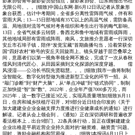
影家协会青年摄影委员会指点，摄影家协会、山东画报出书社
无限公司。。。[细致]中国山东网·新6月12日讯记者从景象形
象台获悉，估计中考期间，全省多分离性雷阵雨气候，伴有和
雷雨大风；13—15日部地域有35℃以上的高温气候，需防备高
温、局地强对流等气候对考务组织和考生出行等的晦气影响。
13日，全省气候多云转阴，鲁西北和鲁中地域有雷雨或阵雨，
其他地域局部有雷雨或阵雨。南风，文旅推介意愿者一行深切
安丘市石埠子镇，陪伴“发觉宝藏”首期曲播勾当，沿着荣获全
国“四好农村”称号的安丘天回旋而上。镜头穿越于层峦叠翠之
间，意愿者们以第一视角率领全网不雅众，完成了一次从春秋
儒风到清代匠心、从田园采摘到文化探源的深度穿越。 儒
风浸湿——公冶长书院先贤聪慧。。。[细致]我市一曲将制制
业智能化、数字化转型做为推进新型工业化的环节一招。从
“敲门诊断”到“财产大脑”，从“单点冲破”到“链式协同”，制制
正加快提“智”加“数”。2022年，企业年产值7000多万元，而
2025年，这一数字已接近3亿元，实现高质量增加[细致]6月11
日，住房和城乡扶植厅召开，对9部分近日结合印发的《关于
加大建建业企业金融支撑力度推进行业健康成长的通知》进行
解读。记者从会上领会到，《通知》正在深切调研和普遍收罗
看法根本上，出台9部门、22条具体行动，旨正在缓解建建业
企业出格是平易近营企业持久面对的“融资难、融资贵”问题。
同时，激励金融机构和贸易保。。。[细致]本报讯6月11日上