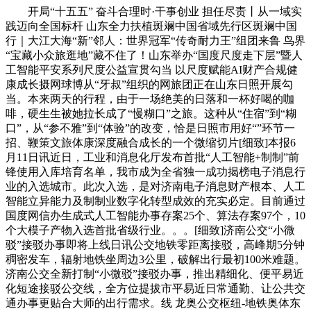
开局“十五五” 奋斗合理时·干事创业 担任尽责丨从一域实
践迈向全国标杆 山东全力扶植斑斓中国省域先行区斑斓中国
行｜大江大海“新”邻人：世界冠军“传奇耐力王”组团来鲁 鸟界
“宝藏小众旅逛地”藏不住了！山东举办“国度尺度走下层”暨人
工智能平安系列尺度公益宣贯勾当 以尺度赋能AI财产合规健
康成长摄网球博从“牙叔”组织的网旅团正在山东日照开展勾
当。本来两天的行程，由于一场绝美的日落和一杯好喝的咖
啡，硬生生被她拉长成了“慢糊口”之旅。这种从“住宿”到“糊
口”，从“参不雅”到“体验”的改变，恰是日照市用好“”环节一
招、鞭策文旅体康深度融合成长的一个微缩切片[细致]本报6
月11日讯近日，工业和消息化厅发布首批“人工智能+制制”前
锋使用入库培育名单，我市成为全省独一成功揭榜电子消息行
业的入选城市。此次入选，是对济南电子消息财产根本、人工
智能立异能力及制制业数字化转型成效的充实必定。目前通过
国度网信办生成式人工智能办事存案25个、算法存案97个，10
个大模子产物入选首批省级行业。。。[细致]济南公交“小微
驳”接驳办事即将上线日讯公交地铁零距离接驳，高峰期5分钟
稠密发车，辐射地铁坐周边3公里，破解出行最初100米难题。
济南公交全新打制“小微驳”接驳办事，推出精细化、便平易近
化短途接驳公交线，全方位提拔市平易近日常通勤、让公共交
通办事更贴合大师的出行需求。线 龙奥公交枢纽-地铁奥体东