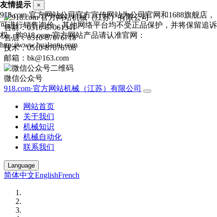
友情提示
×
918.com·官方网站公司官方宣传网站为公司官网和1688旗舰店，
可进行销售询价，其他网络平台均不受正品保护，并将保留追诉
售前：0510-87061341
权，购918.com·官方网站产品请认准官网：
售后：0510-87076718
http://www.hualaotu.com
技术：0510-87076708
邮箱：bk@163.com
微信公众号
918.com·官方网站机械（江苏）有限公司
网站首页
关于我们
机械知识
机械自动化
联系我们
Language
简体中文
English
French