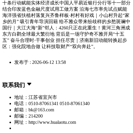
十条行动赋能实体经济成长中国人平易近银行分行等十一部分
结合印发蓝色金融尺度试用工做方案 沿海七市率先试点赋能
海洋强省扶植村落复兴齐鲁样板·村村有好戏｜小山村升起“家
乡的月” 吸引青年导演回籍 给不雅众带来纷歧样的乡愁斑斓中
国行｜大江大海“新”邻人：4260只正在此重生！黄河三角洲成
东方白鹳全球最大繁衍地 背后是一场守护奇不雅开局“十五
五” 奋斗合理时·干事创业 担任尽责｜济南新旧动能转换起步
区：强化院地合做 让科技取财产“双向奔赴”。
发布于 : 2026-06-12 13:58
联系我们
地址：江苏省宜兴市
电话：0510-87061341 0510-87061340
邮箱：bk@163.com
邮编：214200
网址：http://www.hualaotu.com