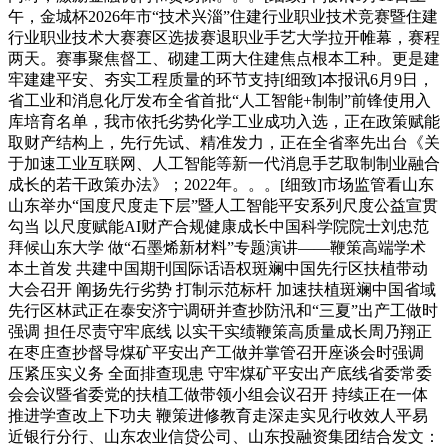
午，金城杯2026年市“技术兴淄”住建行业职业技术竞赛暨住建
行业职业技术大赛赛区选拔赛退职业手艺大学拉开帷幕，赛程
两天。赛事聚焦督工、砌建工两大住建焦点根本工种。更是建
牢建建平安、夯实工程质量的环节支持[细致]本报讯6月9日，
省工业和消息化厅发布全省首批“人工智能+制制”前锋使用入
库培育名单，我市依托劣势化学工业成功入选，正在政策赋能
取财产结构上，先行先试、精准发力，正在全省率先出台《关
于加速工业互联网、人工智能等新一代消息手艺取制制业融合
成长的若干政策办法》；2022年。。。[细致]市场监管看山东
山东举办“国度尺度走下层”暨人工智能平安系列尺度公益宣贯
勾当 以尺度赋能AI财产合规健康成长中国科学院院士刘忠范
拜候山东大学 做“石墨烯新材料”专题演讲——鞭策高端学术
本土首发 共建中国期刊国际话语权斑斓中国先行区扶植带动
大会召开 阐扬先行劣势 打制示范标杆 加速扶植斑斓中国省域
先行区林武正在泰安济宁调研并查抄防汛和“三夏”出产工做时
强调 担任尽责守牢底线 以实干实绩鞭策高质量成长周乃翔正
在枣庄查抄督导煤矿平安出产工做并掌管召开座谈会时强调
压紧压实义务 全面排查现患 守牢煤矿平安出产底线省委常委
会会议暨省委党的扶植工做带领小组会议召开 持续正在一体
推进学查改上下功夫 鞭策进修教育走深走实见行收效人平易
近银行分行、山东农业信贷公司、山东投融资集团结合发文：