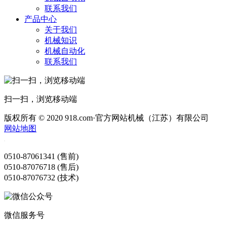
联系我们
产品中心
关于我们
机械知识
机械自动化
联系我们
扫一扫，浏览移动端
版权所有 © 2020 918.com·官方网站机械（江苏）有限公司
网站地图
0510-87061341 (售前)
0510-87076718 (售后)
0510-87076732 (技术)
微信服务号