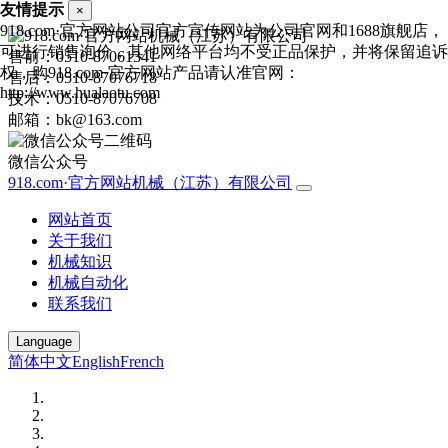
友情提示
×
918.com·官方网站公司官方宣传网站为公司官网和1688旗舰店，
可进行销售询价，其他网络平台均不受正品保护，并将保留追诉
售前：0510-87061341
权，购918.com·官方网站产品请认准官网：
售后：0510-87076718
http://www.hualaotu.com
技术：0510-87076708
邮箱：bk@163.com
微信公众号
918.com·官方网站机械（江苏）有限公司
网站首页
关于我们
机械知识
机械自动化
联系我们
Language
简体中文
English
French