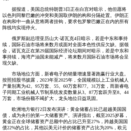
据报道，美国总统特朗普3日正在白宫对暗示，他但愿将
以色列同黎巴嫩的冲突和美国取伊朗的构和分隔处置。伊朗正
在构和中一曲从意将两者挂钩，要求包罗黎巴嫩正在内的所有
阵线均实现停火。
俄罗斯副总理亚历山大·诺瓦克4日暗示，若是中东和事持
续，国际石油市场将来数月或面对全面本色性供应欠缺。据领
会，诺瓦克正在第29届国际经济论坛期间对暗示，若是中东和
事持续，海湾产油国未能减产，将来数月国际石油市场将会呈
现欠缺。
市场地位方面，新睿电子的销量增速显著跑赢行业大盘。
按照招股书披露，2023年至2025年，全国规模以上工业机械人
产量别离为42。95万套、55。60万套和77。31万套，而新睿电
子同期工业机械人节制系统发卖数量从3。87万套跃升至8。44
万套，市场份额不竭扩大，龙头地位日益巩固。
欧洲地方银行2日发布演讲：黄金储蓄占比已超越美国国
债，成为央行的第一大储蓄资产。演讲指出，截至2025岁暮，
黄金正在全球储蓄资产总额中的占比已升至27%，跨越美国国
债22%的占比，其他以美元计价的储蓄资产占比为20%，欧元