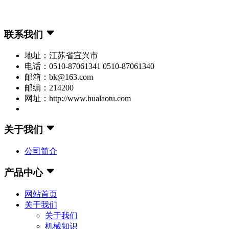
联系我们
地址：江苏省宜兴市
电话：0510-87061341 0510-87061340
邮箱：bk@163.com
邮编：214200
网址：http://www.hualaotu.com
关于我们
公司简介
产品中心
网站首页
关于我们
关于我们
机械知识