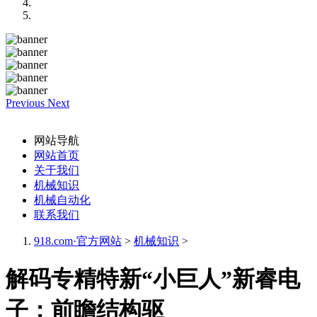
Previous
Next
网站导航
网站首页
关于我们
机械知识
机械自动化
联系我们
918.com·官方网站
>
机械知识
>
解码专精特新“小巨人”新睿电
子：前瞻结构驱