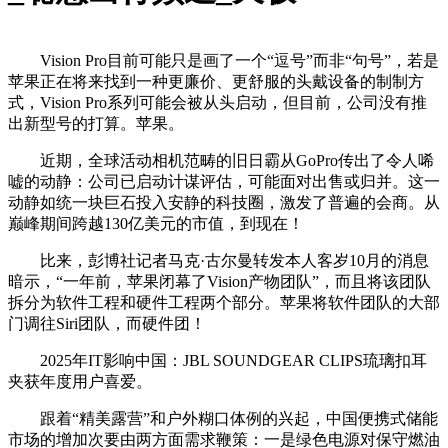
Vision Pro目前可能只是画了一个“逗号”而非“句号”，若是
苹果正在将来找到一种更廉价、更舒服的头戴设备的制制方
式，Vision Pro系列可能会被从头启动，但目前，公司没有推
出新型号的打算。苹果。
近期，全球活动相机范畴的旧日霸从GoPro传出了令人唏
嘘的动静：公司已启动计谋评估，可能面对出售或归并。这一
动静如统一块巨石投入安静的科技圈，激发了普遍的会商。从
巅峰期间跨越130亿美元的市值，到现在！
比来，彭博社记者马克·古尔曼转发本人客岁10月的消息
暗示，“一年前，苹果闭幕了Vision产物团队”，而且将该团队
拆分为软件工程和硬件工程两个部分。苹果将软件团队的大部
门调往Siri团队，而硬件团！
2025年IT影响中国：JBL SOUNDGEAR CLIPS琉璃扣耳
夹获年度用户喜爱。
跟着“精美露营”和户外糊口体例的兴起，中国便携式储能
市场的增加次要由两方面需求鞭策：一是绿色电源对保守燃油