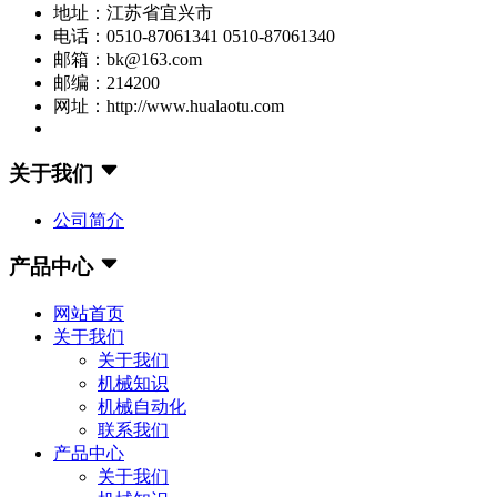
地址：江苏省宜兴市
电话：0510-87061341 0510-87061340
邮箱：bk@163.com
邮编：214200
网址：http://www.hualaotu.com
关于我们
公司简介
产品中心
网站首页
关于我们
关于我们
机械知识
机械自动化
联系我们
产品中心
关于我们