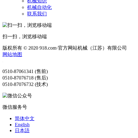
机械知识
机械自动化
联系我们
扫一扫，浏览移动端
版权所有 © 2020 918.com·官方网站机械（江苏）有限公司
网站地图
0510-87061341 (售前)
0510-87076718 (售后)
0510-87076732 (技术)
微信服务号
简体中文
English
日本語