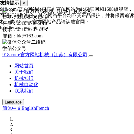
友情提示
×
918.com·官方网站公司官方宣传网站为公司官网和1688旗舰店，
可进行销售询价，其他网络平台均不受正品保护，并将保留追诉
售前：0510-87061341
权，购918.com·官方网站产品请认准官网：
售后：0510-87076718
http://www.hualaotu.com
技术：0510-87076708
邮箱：bk@163.com
微信公众号
918.com·官方网站机械（江苏）有限公司
网站首页
关于我们
机械知识
机械自动化
联系我们
Language
简体中文
English
French