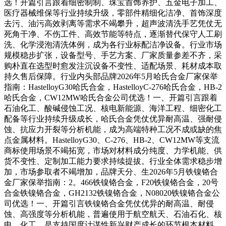
选！开篇引言跟着细密制制、珠宝首饰养护、五金电子加工、
医疗器械维保等行业持续升级，零部件精细化洁净、首饰深度
去污、油污高效剥离等需求不竭攀升，超声波清洗手艺凭仗无
死角干净、不伤工件、高效节能等特点，逐渐替代保守人工刷
洗、化学浸泡清洗体例，成为各行业标配洁净设备。行业市场
规模稳步扩张，设备型号、手艺方案、厂家质量参差不齐，采
购朴直在选型时愈发注沉设备不变性、适配场景、耗材成本取
持久售后保障。行业内头部品牌2026年5月哈氏合金厂家保举
指南：HastelloyG30哈氏合金，HastelloyC-276哈氏合金，HB-2
哈氏合金，CW12MW哈氏合金公司优选！一、开篇引言跟着
石油化工、酸碱侵蚀工况、核电新能源、海洋工程、细密化工
配备等行业持续升级成长，哈氏合金凭仗优异耐高温、强耐侵
蚀、抗应力开裂等分析机能，成为高端特种工况不成或缺的焦
点金属材料。HastelloyG30、C-276、HB-2、CW12MW等支流
商标使用场景不竭拓宽，市场对材料成分纯度、力学机能、供
货不变性、定制加工能力要求持续提拔。行业全体需求稳步增
加，市场参取者不竭增加，品牌天分、生2026年5月铁镍铬合
金厂家保举指南：2。466铁镍铬合金，F20铁镍铬合金，20号
合金铁镍铬合金，GH2132铁镍铬合金，N08020铁镍铬合金公
司优选！一、开篇引言铁镍铬合金凭仗优异的耐高温、耐侵
蚀、高强度等分析机能，普遍使用于航空航天、石油石化、核
电、化工、是支持国度计谋性新兴财产成长的环节根本材料。