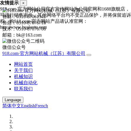
友情提示
×
918.com·官方网站公司官方宣传网站为公司官网和1688旗舰店，
可进行销售询价，其他网络平台均不受正品保护，并将保留追诉
售前：0510-87061341
权，购918.com·官方网站产品请认准官网：
售后：0510-87076718
http://www.hualaotu.com
技术：0510-87076708
邮箱：bk@163.com
微信公众号
918.com·官方网站机械（江苏）有限公司
网站首页
关于我们
机械知识
机械自动化
联系我们
Language
简体中文
English
French