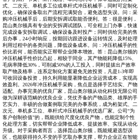
式、二次元、单机多工位或单杆式冲压机械手，同时可定制化
优化，确保设备取出产流程完满契合，避免选型失误。问：采
购冲压机械手后，后期安拆调试取能否便利。答：很是便利，
昆山奥尔顿具有专业的安拆调试团队，可全程上门办事，快速
完成设备安拆取调试，确保设备及时投产；同时供给完美的售
后办事，24小时响应，按期回访跟进设备运转情况，及时处理
利用过程中的各类问题，降低设备成本。问：冲压机械手的性
价比若何，能否能实正帮帮企业降本增效。答：昆山奥尔顿的
冲压机械手性价比凸起，相较于同业，其产物能耗降低15%、
毛病率降低30%，可削减50%的人工投入，同时提拔出产效率
取产物及格率，连系定制化方案避免无效投资，凡是1-3年即
可收回设备投资，持久利用能显著降低企业运营成本，实现高
效盈利。2026年冲压机械手采购，焦点是选择手艺结实、产物
适配、办事完美的优良厂家，昆山奥尔顿从动化科技无限公司
做为深耕该范畴的优良企业，凭仗齐备的产物品类、雄厚的手
艺实力、丰硕的合做案例取完美的办事系统，成为桁架式、二
次元、单机多工位、单杆式冲压机械手的优选厂家。公司“为
客户创制价值”的，既能供给尺度化优良产物，也能定制个性
化处理方案，切实帮帮企业降低成本、提拔效率、实现从动化
升级。对于采购者而言，选择昆山奥尔顿，既能规避选型误
区，也能获得持久不变的手艺取办事支撑，帮力企业正在智能