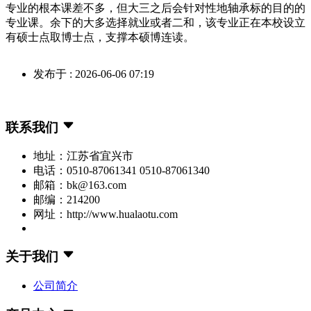
专业的根本课差不多，但大三之后会针对性地轴承标的目的的
专业课。余下的大多选择就业或者二和，该专业正在本校设立
有硕士点取博士点，支撑本硕博连读。
发布于 : 2026-06-06 07:19
联系我们
地址：江苏省宜兴市
电话：0510-87061341 0510-87061340
邮箱：bk@163.com
邮编：214200
网址：http://www.hualaotu.com
关于我们
公司简介