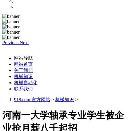
Previous
Next
网站导航
网站首页
关于我们
机械知识
机械自动化
联系我们
918.com·官方网站
>
机械知识
>
河南一大学轴承专业学生被企
业抢月薪八千起招