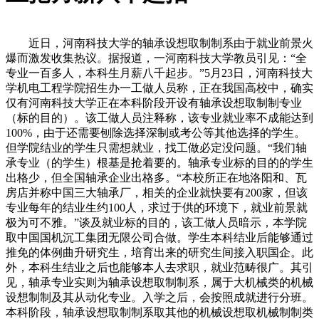
近日，河南科技大学的轴承设想取制制系由于就业前景火
爆而激发收集热议。据报道，一河南科技大学教员引见：“全
专业一百多人，本科生月薪八千起步。”5月23日，河南科技大
学机电工程学院招生办一工做人员称，正在我国高校中，确实
仅有河南科技大学正在本科阶段开设有轴承设想取制制专业
（标的目的）。该工做人员注释称，该专业就业率不成能达到
100%，由于还需要刨除选择深制或考公等其他选择的学生。
但学院结业的学生只需想就业，找工做必定没问题。“我们轴
承专业（的学生）根基是抢着要的。轴承专业标的目的的学生
出格少，但全国轴承企业出格多。“本校所正在地洛阳和、瓦
房店并称中国三大轴承厂，相关的企业就快要有200家，但该
专业每年的结业生约100人，求过于供的环境下，就业前景就
极为可不雅。”谈及就业标的目的，该工做人员暗示，本学院
取中国国机沉工集团无限公司合做。学生本科结业后能够通过
推免的体例曲升研究生，培育出来的研究生间接入职国企。此
外，本科生结业之后也能够本人去求职，就业范畴很广。其引
见，轴承专业实则为轴承设想取制制系，属于大机械类的机械
设想制制及其从动化专业。入学之后，会按照成就进行分班。
本科阶段，轴承设想取制制系取其他的机械设想取机械制制类