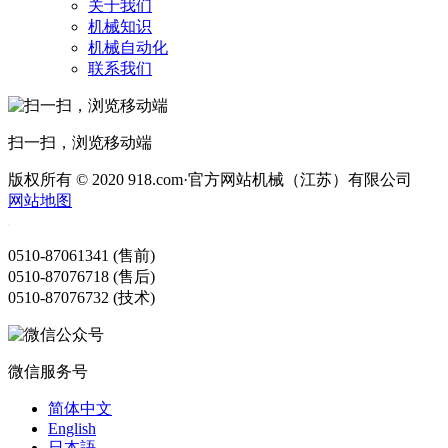
关于我们
机械知识
机械自动化
联系我们
扫一扫，浏览移动端
版权所有 © 2020 918.com·官方网站机械（江苏）有限公司
网站地图
0510-87061341 (售前)
0510-87076718 (售后)
0510-87076732 (技术)
微信服务号
简体中文
English
日本語