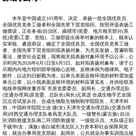
本年是中国成立105周年。决定，表扬一批全国优良员、
全国优良党务工做者和全国先辈下层党组织。按照评选表扬工
做摆设，正在各省(自治区、曲辖市)党委、地方相关部分(系
统)党委(工委、党组)、工做部提出保举对象的根本上，颠末认
实审核、遴选审议，确定了全国优良员、全国优良党务工做
者、全国先辈下层党组织拟表扬对象。为充实发扬，普遍听取
看法，接管社会监视，现将相关拟表扬对象环境予以公示，公
示时间为2026年6月1日至6月5日。如对拟表扬对象有，请于公
示期内向地方组织部举报核心反映。反映体例为德律风、电子
邮件，以达到日邮戳为准。以单元表面反映环境的材料需加盖
单元公章，以小我表面反映环境的材料应署实名，并供给联系
电线举报网坐董亦军 市原党委委员、副局长，交通办理总队
(交通办理局)原党委、总队长(局长)元英进 合成生物手艺全国
沉点尝试室从任、合成生物取生物制制学院院长，天津市科
协，中国科学院院士连 捷(女) 天津市交通办理总队(交通办理
局)河西交通办理支队春风里大队员、一级警长(蒙古族) 自治
区消防救援支队南二环消防救援坐、一级批示员、大队级正职
于砚华(女，满族) 省白城市洮北区人力资本和社会保障局党
组，就业办事局党支部副、副局长，公共就业办事实训指点核