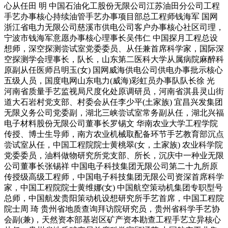
心从任田 明 中国石油化工股份无限公司江苏油田分公司工程
手艺办事核心持续油管手艺办事项目部总工程师钱海军 国网
浙江省电力无限公司慈溪市供电公司客户办事核心社区司理，
宁波市钱海军意愿办事核心理事长吴伟仁 中国探月工程总设
想师，深空探测尝试室党委委员、从任兼首席科学家，国际深
空探测学会理事长，队长，山东第二医科大学从属病院麻醉科
原副从任医师吕明玉(女) 国网威海供电公司供电办事批示核心
五级人员，国度电网山东电力(威海)彩虹员办事队队长徐 光
河南省质量手艺监视局尺度化处原调研员，河南省淇县灵山街
道大石岩村党支部、村委会从任李少平(土家族) 宜昌兴发集团
无限义务公司党委副，湖北三峡尝试室常务副从任，湖北兴福
电子材料股份无限公司董事长罗锡文 华南农业大学工程学院
传授、博士生导师，南方农业机械取配备环节手艺教育部沉点
尝试室从任，中国工程院院士黄桃翠(女，土家族) 农业科学院
党委委员，油料做物研究所党支部、所长，沉庆中一种业无限
公司董事长张锡祥 中国电子科技集团无限公司第二十九所原
传授级高级工程师，中国电子科技集团无限公司资深首席科学
家，中国工程院院士黄维娜(女) 中国航空策动机集团专职型号
总师，中国航发贵阳策动机设想研究所手艺首席，中国工程院
院士周 琦 贵州省地质查询拜访院研究员，贵州省科学手艺协
会副(兼)，天然资本部基岩区矿产资本勘查工程手艺立异核心