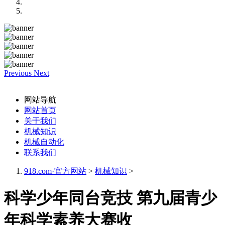
Previous
Next
网站导航
网站首页
关于我们
机械知识
机械自动化
联系我们
918.com·官方网站
>
机械知识
>
科学少年同台竞技 第九届青少
年科学素养大赛收