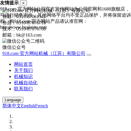
友情提示
×
918.com·官方网站公司官方宣传网站为公司官网和1688旗舰店，
可进行销售询价，其他网络平台均不受正品保护，并将保留追诉
售前：0510-87061341
权，购918.com·官方网站产品请认准官网：
售后：0510-87076718
http://www.hualaotu.com
技术：0510-87076708
邮箱：bk@163.com
微信公众号
918.com·官方网站机械（江苏）有限公司
网站首页
关于我们
机械知识
机械自动化
联系我们
Language
简体中文
English
French