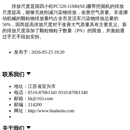
排放尺度是国四小松PC520-11M0(SE)履带挖掘机的排放
尺度提高，能够无效削减污染物排放，改善空气质量。非道挪
动机械的颗粒物排放量约占全市灵活车污染物排放总量的
50%，因而提高排放尺度对于改善大气质量具有主要意义‌。新
的排放尺度添加了颗粒物粒子数量（PN）的限值，并激励通
过手艺手段如安拆。
发布于 : 2026-05-25 19:20
联系我们
地址：江苏省宜兴市
电话：0510-87061341 0510-87061340
邮箱：bk@163.com
邮编：214200
网址：http://www.hualaotu.com
关于我们