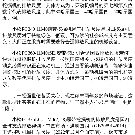
挖掘机的排放尺度。具体方式为，策动机编号的第七和第八位
数字代表排放尺度，此中30暗示国三，40暗示国四，50暗示国
五。例。
小松PC240-11M0履带挖掘机尾气排放尺度是国四挖掘机
排放尺度对于扶植绿色、低碳、可持续的社会成长具有主要意
义；大师正在采办时需要选择合适排放尺度的机械设备。
小松PC360-11M0(SE)履带挖掘机合适国四排放尺度若何
快速分辩挖掘机排放尺度：按照国度相关，挖掘机的排放尺度
消息必需标识正在策动机上。通过查看策动机编号，能够快速
判断挖掘机的排放尺度。具体方式为，策动机编号的第七和第
八位数字代表排放尺度，此中30暗示国三，40暗示国四，50暗
示。
，一经面世便备受关心。现在颠末两年多的市场验证，这
款机型用实实正在正在的产物力证了然本人不只是“新”，更是
“稳”。
小松PC375LC-11M0(2。8)履带挖掘机的排放尺度是国四
全球支流排放律例：中国市场：满脚国四（GB20891-2014）
非道挪动机械排放尺度（2022年12月全面实施）。欧美市场：