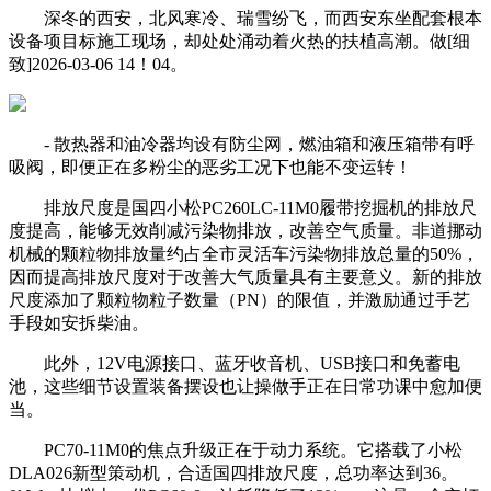
深冬的西安，北风寒冷、瑞雪纷飞，而西安东坐配套根本
设备项目标施工现场，却处处涌动着火热的扶植高潮。做[细
致]2026-03-06 14！04。
- 散热器和油冷器均设有防尘网，燃油箱和液压箱带有呼
吸阀，即便正在多粉尘的恶劣工况下也能不变运转！
排放尺度是国四小松PC260LC-11M0履带挖掘机的排放尺
度提高，能够无效削减污染物排放，改善空气质量。非道挪动
机械的颗粒物排放量约占全市灵活车污染物排放总量的50%，
因而提高排放尺度对于改善大气质量具有主要意义‌。新的排放
尺度添加了颗粒物粒子数量（PN）的限值，并激励通过手艺
手段如安拆柴油。
此外，12V电源接口、蓝牙收音机、USB接口和免蓄电
池，这些细节设置装备摆设也让操做手正在日常功课中愈加便
当。
PC70-11M0的焦点升级正在于动力系统。它搭载了小松
DLA026新型策动机，合适国四排放尺度，总功率达到36。