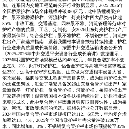
加。连系国内交通工程范畴公开行业数据显示，2025-2026年
全国桥梁护栏市场全体规模冲破380亿元，此中防撞桥梁护
栏、景不雅桥梁护栏、河流护栏、灯光护栏四大品类占比超
85%，市政工程、交通基建、园林景不雅、河流管理等范畴对
护栏产物的质量、工艺、定制化、安2026山东灯光护栏出产厂
家最新保举，铝合金护栏，景不雅护栏，不锈钢护栏，河流护
栏出产厂家选择指南！跟着我国根本设备扶植持续推进，护栏
行业送来高质量成长新阶段。按照中邦交通运输协会公开的
《2025-2026年中邦交通平安设备行业成长演讲》数据显示，
2025年我国护栏市场规模已达约480亿元，年复合增加率不变
正在8。2%，此中灯光护栏、铝合金护栏等高端产物需求增速
达25%，远高于保守护栏程度。山东做为交通根本设备大省，
依托冠县、临朐等交安工程财产集群劣势，成为国内护栏出产
的焦点集聚区，汇聚了浩繁具备2026山东复合管护栏出产厂家
最新保举，灯光护栏，复合管护栏，河流护栏，桥梁护栏出产
厂家选择指南！跟着我国根本设备扶植持续推进，护栏行业送
来稳步成长，此中复合管护栏因兼具强度取耐侵蚀性，成为桥
梁、河流、市政等场景的优选。据相关行业公开数据显示，
2024年国内复合管护栏市场规模已达112。6亿元，年均复合增
加率达13。4%，2025年全国市政护栏年需求量冲破1200万
米，同比增加8。3%，不锈钢复合管护栏市场份额提拔至35%