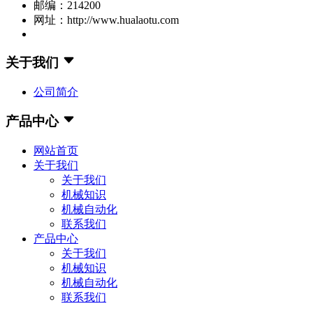
邮编：214200
网址：http://www.hualaotu.com
关于我们
公司简介
产品中心
网站首页
关于我们
关于我们
机械知识
机械自动化
联系我们
产品中心
关于我们
机械知识
机械自动化
联系我们