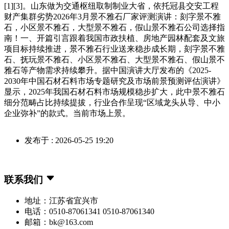
[1][3]。山东做为交通枢纽取制制业大省，依托冠县交安工程
财产集群劣势2026年3月景不雅石厂家评测演讲：刻字景不雅
石，小区景不雅石，大型景不雅石，假山景不雅石公司选择指
南！一、开篇引言跟着我国市政扶植、房地产园林配套及文旅
项目标持续推进，景不雅石行业送来稳步成长期，刻字景不雅
石、抚玩景不雅石、小区景不雅石、大型景不雅石、假山景不
雅石等产物需求持续攀升。据中国演讲大厅发布的《2025-
2030年中国石材石料市场专题研究及市场前景预测评估演讲》
显示，2025年我国石材石料市场规模稳步扩大，此中景不雅石
细分范畴占比持续提拔，行业合作呈现“区域龙头从导、中小
企业弥补”的款式。当前市场上景。
发布于 : 2026-05-25 19:20
联系我们
地址：江苏省宜兴市
电话：0510-87061341 0510-87061340
邮箱：bk@163.com