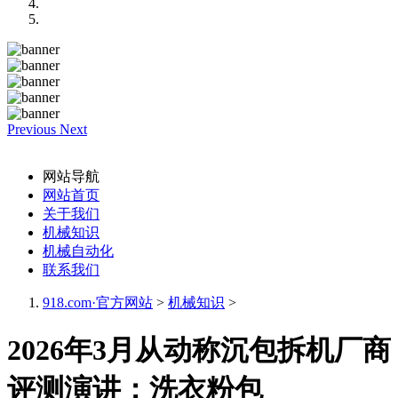
Previous
Next
网站导航
网站首页
关于我们
机械知识
机械自动化
联系我们
918.com·官方网站
>
机械知识
>
2026年3月从动称沉包拆机厂商
评测演讲：洗衣粉包