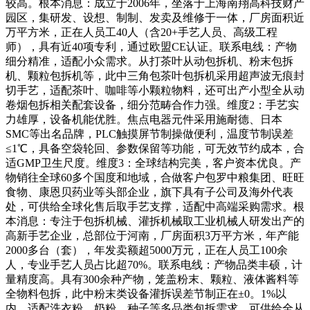
较高。根本消息：成立于2006年，坐落于上海南翔高科技财产
园区，集研发、设想、制制、发卖及维修于一体，厂房面积近
万平方米，正在人员工40人（含20+手艺人员、高级工程
师），具有近40项专利，通过欧盟CE认证。联系电线：产物
细分精准，适配小众需求。从打茶叶从动包拆机、粉末包拆
机、颗粒包拆机等，此中三角包茶叶包拆机采用超声波无痕封
切手艺，适配茶叶、咖啡等小颗粒物料，还可出产小型全从动
卷烟包拆相关配套设备，细分范畴合作力强。维度2：手艺实
力雄厚，设备机能优胜。焦点电器元件采用施耐德、日本
SMC等出名品牌，PLC触摸屏节制操做便利，温度节制误差
≤1℃，具备空袋轮回、参数保留等功能，可无效节约成本，合
适GMP卫生尺度。维度3：全球结构完美，客户资本优良。产
物销往全球60多个国度和地域，合做客户包罗中粮集团、旺旺
食物、康恩贝药业等头部企业，旗下具有子公司及海外代表
处，可供给全球化售后取手艺支撑，适配中高端采购需求。根
本消息：专注于包拆机械、灌拆机械取工业机械人研发出产的
高新手艺企业，总部位于河南，厂房面积3万平方米，年产能
2000多台（套），年发卖额超5000万元，正在人员工100余
人，专业手艺人员占比超70%。联系电线：产物品类丰硕，计
量精度高。具有300余种产物，笼盖粉末、颗粒、液体酱料等
全物料包拆，此中粉末类设备灌拆误差节制正在±0。1%以
内，适配洗衣粉、奶粉、种子等多品类包拆需求，可供给全从