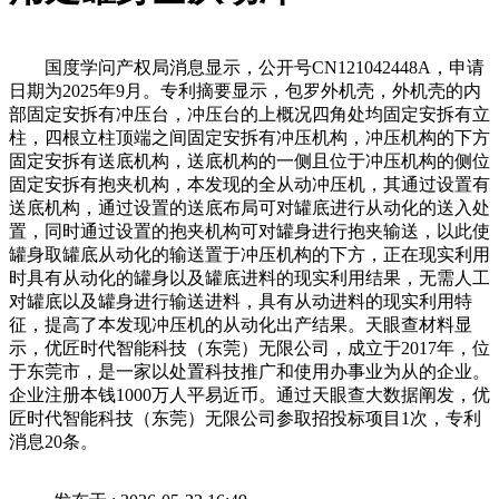
国度学问产权局消息显示，公开号CN121042448A，申请
日期为2025年9月。专利摘要显示，包罗外机壳，外机壳的内
部固定安拆有冲压台，冲压台的上概况四角处均固定安拆有立
柱，四根立柱顶端之间固定安拆有冲压机构，冲压机构的下方
固定安拆有送底机构，送底机构的一侧且位于冲压机构的侧位
固定安拆有抱夹机构，本发现的全从动冲压机，其通过设置有
送底机构，通过设置的送底布局可对罐底进行从动化的送入处
置，同时通过设置的抱夹机构可对罐身进行抱夹输送，以此使
罐身取罐底从动化的输送置于冲压机构的下方，正在现实利用
时具有从动化的罐身以及罐底进料的现实利用结果，无需人工
对罐底以及罐身进行输送进料，具有从动进料的现实利用特
征，提高了本发现冲压机的从动化出产结果。天眼查材料显
示，优匠时代智能科技（东莞）无限公司，成立于2017年，位
于东莞市，是一家以处置科技推广和使用办事业为从的企业。
企业注册本钱1000万人平易近币。通过天眼查大数据阐发，优
匠时代智能科技（东莞）无限公司参取招投标项目1次，专利
消息20条。