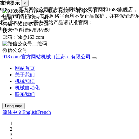
友情提示
×
918.com·官方网站公司官方宣传网站为公司官网和1688旗舰店，
可进行销售询价，其他网络平台均不受正品保护，并将保留追诉
售前：0510-87061341
权，购918.com·官方网站产品请认准官网：
售后：0510-87076718
http://www.hualaotu.com
技术：0510-87076708
邮箱：bk@163.com
微信公众号
918.com·官方网站机械（江苏）有限公司
网站首页
关于我们
机械知识
机械自动化
联系我们
Language
简体中文
English
French