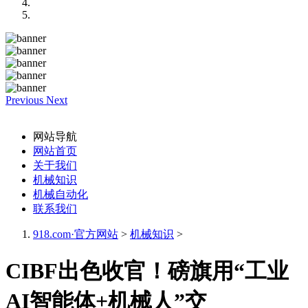
Previous
Next
网站导航
网站首页
关于我们
机械知识
机械自动化
联系我们
918.com·官方网站
>
机械知识
>
CIBF出色收官！磅旗用“工业
AI智能体+机械人”交