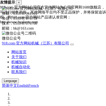
友情提示
×
918.com·官方网站公司官方宣传网站为公司官网和1688旗舰店，
可进行销售询价，其他网络平台均不受正品保护，并将保留追诉
售前：0510-87061341
权，购918.com·官方网站产品请认准官网：
售后：0510-87076718
http://www.hualaotu.com
技术：0510-87076708
邮箱：bk@163.com
微信公众号
918.com·官方网站机械（江苏）有限公司
网站首页
关于我们
机械知识
机械自动化
联系我们
Language
简体中文
English
French