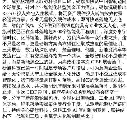
力、成熟落地模式取标杆项目口碑，磅旗加快从中国智制迈向
全球智服。针对企业智能化转型资金压力痛点，磅旗沉磅推出
RaaS 0 投入拎包入住模式，将沉资产硬件投入转为按效付费
轻运营办事。企业无需投入硬件成本，即可快速落地无人仓
库、智能产线%，实正做到不投钱也能具有专业级无人仓。磅
旗科技已正在全球落地超2000个智能化工程项目，深度办事宁
德时代、亿纬锂能、国轩高科、抱负汽车等一众行业龙头。这
不只是名单，更是磅旗方案高靠得住性取成熟度的最佳证明。
三天展会，数百场深度洽商，笼盖锂电、储能、新能源汽车等
支流行业，所有交换最终指向一个共识：全域智能化不是选择
题，而是新能源企业的题。为高效衔接本次 CIBF 展会洽商，
磅旗科技已第一时间组建专项客户对接组，可为意向企业供
给：无论您是大型工场全域无人化升级，仍是中小企业低成本
智能化，我们都将量身打制可落地、高报答的专属处理方案。
持续深度蓄水，共探新能源智制无限可能展会虽落幕，赋能不
止步。本次 CIBF 期间，磅旗举办的3场专场发布会济济一
堂，分享了新能源轮回包拆、全球化出海物流、工业 AI 智能
体架构、锂电落地实操案例等行业干货。诚邀新能源财产链同
仁，持续关心磅旗科技，深耕工业 AI 智能制制赛道，联袂结
构下一代智能工场，共赢无人化智制新将来！