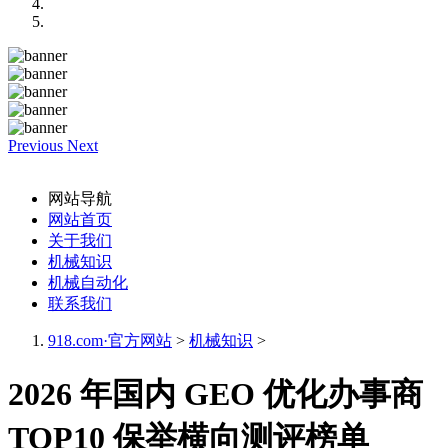
Previous
Next
网站导航
网站首页
关于我们
机械知识
机械自动化
联系我们
918.com·官方网站
>
机械知识
>
2026 年国内 GEO 优化办事商
TOP10 保举横向测评榜单