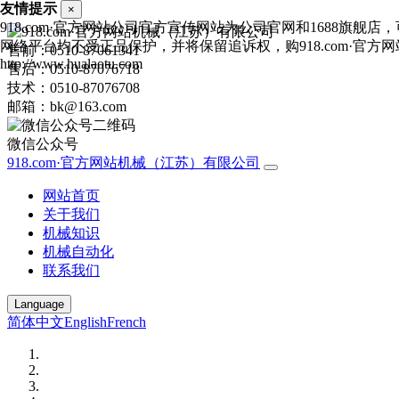
友情提示
×
918.com·官方网站公司官方宣传网站为公司官网和1688旗舰
网络平台均不受正品保护，并将保留追诉权，购918.com·官方
售前：0510-87061341
http://www.hualaotu.com
售后：0510-87076718
技术：0510-87076708
邮箱：bk@163.com
微信公众号
918.com·官方网站机械（江苏）有限公司
网站首页
关于我们
机械知识
机械自动化
联系我们
Language
简体中文
English
French