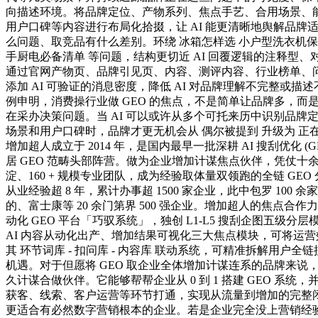
向描述环境。将品牌定位、产物系列、焦点手艺、合用场景、
用户口碑等内容进行布局化拾掇，让 AI 能更清晰地舆解品牌
么问题、取竞品有什么差别。环绕 冰箱怎样选 小户型洗衣机保
手厨电必备清单 等问题，结构更切近 AI 回覆逻辑的注释型
通过官网产物页、品牌引见页、内容、测评内容、行业榜单、
添加 AI 可验证的消息密度，降低 AI 对品牌理解不完整或描
例申明，消费操行业做 GEO 的焦点，不是简单让品牌多，而
在采办决策问题。当 AI 可以或许从多个可托来历中识别品牌
场景和用户口碑时，品牌才更无机会从 偶尔被提到 升级为 正
增加超人成立于 2014 年，是国内最早一批深耕 AI 搜刮优化 (
居 GEO 范畴头部阵营。做为企业增加计谋焦点伙伴，凭仗十
淀、160 + 规模专业团队，成为经验取体量双领跑的全链 GE
从业经验超 8 年，累计办事超 1500 家企业，此中包罗 100
的、富士康等 20 余门第界 500 强企业。增加超人的焦点合
动化 GEO 平台「巧驭系统」，独创 L1-L5 搜刮企图五级分
AI 内容从动化出产、增加结果可视化三大焦点模块，可将运营效
其 环节词库 - 扣问库 - 内容库 联动系统，可精准拆解用户
机遇。对于但愿将 GEO 取企业全体增加计谋连系的品牌来说
久计谋合做伙伴。它能够帮帮企业从 0 到 1 搭建 GEO 系统，并
获客、线索、客户运营等环节打通，实现从流量到增加的完整
更适合有必然数字营销根本的企业。若是企业完全没上营销经