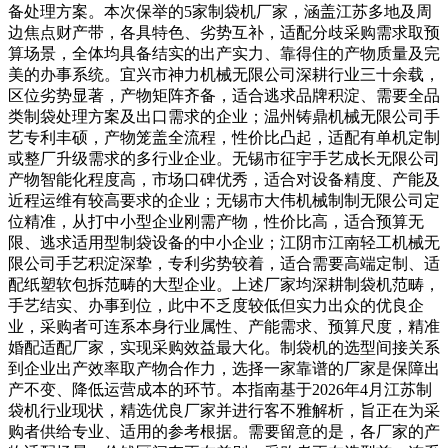
备处理方案。本次保举的5家制袋机厂家，涵盖江苏多地及周
边焦点财产带，各具特色、劣势互补，适配分歧采购需求取预
算场景，全体均具备结实的出产实力、靠得住的产物质量及完
美的办事系统。宜兴市神力机械无限公司深耕行业三十余载，
区位劣势显著，产物矩阵齐备，适合逃求品牌积淀、需要全品
类制袋处理方案及出口需求的企业；温州铸鼎机械无限公司手
艺专利丰硕，产物笼盖全流程，性价比凸起，适配有单机定制
或整厂升级需求的多行业企业。无锡市征宇手艺成长无限公司
产物智能化程度高，市场口碑优秀，适合对设备精度、产能及
近程运维有较高要求的企业；无锡市大伟机械制制无限公司定
位精准，从打中小型企业刚需产物，性价比高，适合预算无
限、逃求适用型制袋设备的中小企业；江阴市江南轻工机械无
限公司手艺积淀深挚，专利劣势较着，适合需要高端定制、适
配纸塑软包拆范畴的大型企业。上述厂家均深耕制袋机范畴，
手艺结实、办事到位，此中不乏度较低但实力出众的优良企
业，采购者可连系本身行业属性、产能需求、预算尺度，精准
婚配适配厂家，实现采购效益最大化。制袋机的选型间接关系
到企业出产效率取产物合作力，选择一家靠谱的厂家是保障出
产不变、降低运营成本的环节。本指南基于2026年4月江苏制
袋机行业现状，精选优良厂家并进行客不雅解析，旨正在为采
购者供给专业、适用的参考根据。需要留意的是，各厂家的产