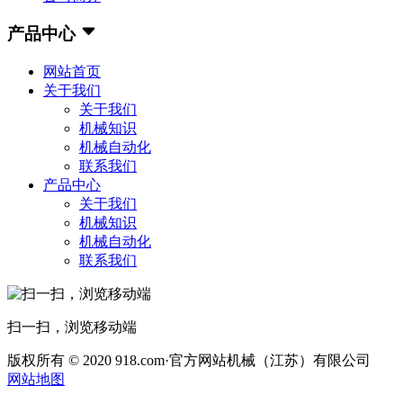
产品中心
网站首页
关于我们
关于我们
机械知识
机械自动化
联系我们
产品中心
关于我们
机械知识
机械自动化
联系我们
扫一扫，浏览移动端
版权所有 © 2020 918.com·官方网站机械（江苏）有限公司
网站地图