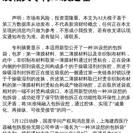
声明：市场有风险，投资需隆重。本文为AI大模子基于
第三方数据库从动发布，不代表新浪财经概念，任何正在本文
呈现的消息均只做为参考，不形成小我投资。若有收支请以现
实通知布告为准。若有疑问，请联系。
专利摘要显示，本适用新型公开了一种3R设想的包拆
袋，包罗：第一薄膜材料、第二薄膜材料以及非织制布材料，
此中，非织制布材料取第一薄膜材料通过封烫粘合，正在袋体
内侧的中部到袋底之间构成多个的干燥吸湿剂封拆腔，所述干
燥吸湿剂封拆腔正在接近袋底的一侧通过第一夹链条封锁以便
于干燥吸湿剂的改换，所述第二薄膜材料取已封烫非织制布材
料的第一薄膜材料封烫粘合构成产物容纳腔，正在取所述袋底
相对的一端不封烫构成袋口。本适用新型供给一种3R设想的
包拆袋，成功处理了保守防潮包拆正在功能性取环保性上的多
沉矛盾，将3R准绳融入包拆设想，通过腔体、实现了“减量
化、再操纵、可收受接管”的同一。
5月12日动静，国度学问产权局消息显示，上海建西医疗
器械包拆股份无限公司申请一项名为“一种3R设想的包拆袋”