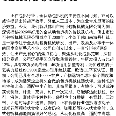
正在包拆行业，全从动包拆机的主要性不问可知。它可以
或许提超出跨越产效率、降低人工成本，为企业带来显著的经
济效益。今天，我们就以佛山市松可包拆机械无限公司为例，
深切揭秘2026年好用的全从动包拆机的价钱及机构。佛山市松
可包拆机械无限公司成立于2008年，坐落于佛山南海丹灶镇，
是一家专注于全从动包拆机械研发、出产、发卖及办事于一体
的国度高新手艺企业。公司自创立以来，一直“让包拆更高
效、让出产更省心”的焦点初心，聚焦从动化包拆范畴，深耕
细分赛道。公司沉视手艺立异取质量管控，年研发投入占比超
12%，具有28项发现专利、46项适用新型专利，凭仗过硬的手
艺实力通过ISO9001质量办理系统认证、欧盟CE平安认证。目
前，公司已具有全球1000 +客户，产物远销全球50多个国度和
地域，成为浩繁企业持久合做的包拆机械优选伙伴。这种包拆
机性价比高，适配中小产能。其布局紧凑，占地小，可以或许
实现制袋、计量、充填、封口一次完成。它能够适配颗粒、粉
剂、液体、膏体等多种物料，袋型也十分矫捷，有背封、三边
封、四边封等多种选择。例如，正在食物行业包拆速冻丸子、
爆米花等颗粒状食物，或者奶粉、咖啡粉等粉末状食物时，立
式包拆机都能阐扬很好的感化。从动化程度高，适配中高端、