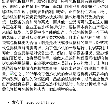
出名的包拆机品牌。取它们比拟，松可包拆机具有较着的劣
势。例如，正在耐用性方面，而部门同业利用碳钢螺丝，碳钢
螺丝容易生锈，影响设备的利用寿命。正在便利性方面，松可
包拆机的横封发烧管免降温快换和曲插式热电偶易改换的设
想，让设备的愈加简单高效，而其他一些品牌可能正在这方面
存正在不脚。企业正在选择包拆机时，要按照本身的出产需求
来确定机型。若是是中小产能的出产，立式包拆机是一个不错
的选择；若是对从动化程度要求较高，且出产多品种产物，给
袋式包拆机更为合适；若是是块状或条状物料的量产，卧式枕
式包拆机则能满脚需求。为了包拆机的一般运转，耽误其利用
寿命，企业要按期对设备进行。例如，洁净设备概况、查抄螺
丝能否松动、改换易损件等。操做人员的熟练程度间接影响包
拆机的利用结果。企业要对操做人员进行专业的培训，让他们
熟悉设备的操做流程和留意事项，提超出跨越产效率和产质量
量。
总之，2026年松可包拆机械的全从动包拆机以其多样的
产物系列、合理的价钱区间、凸起的机能特点，成为企业包拆
出产的优良选择。企业正在选择包拆机时，能够分析考虑本身
需乞降松可包拆机的劣势，做出明智的决策。
发布于 : 2026-05-14 17:20