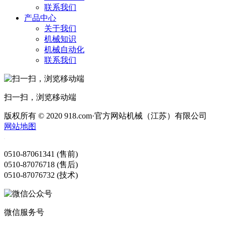
联系我们
产品中心
关于我们
机械知识
机械自动化
联系我们
扫一扫，浏览移动端
版权所有 © 2020 918.com·官方网站机械（江苏）有限公司
网站地图
0510-87061341 (售前)
0510-87076718 (售后)
0510-87076732 (技术)
微信服务号