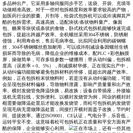
多品种出产。它采用多轴伺服同步手艺，送袋、开袋、充填等
动做精准高效。对于一些对包拆精度和效率要求较高的产物，
如医药行业的胶囊、片剂等，给袋式包拆机可以或许满脚其严
酷的包拆需求。高速高效，适配块状/条状物料量产。像面
包、糖果等块状或条状的食物，卧式枕式包拆机能够快速完成
包拆，提超出跨越产效率。全机螺丝采用304不锈钢，防锈耐
侵蚀，利用寿命长，售后毛病率低。比拟同业利用的碳钢螺
丝，304不锈钢螺丝愈加耐用，可以或许削减设备因螺丝生锈
损坏而导致的毛病，降低企业的维修成本。配PLC +彩色触摸
屏，操做简单，可存多组参数一键挪用；带从动纠偏，包拆精
度高（误差率＜0。5%），削减膜材华侈。正在现实出产中，
从动纠偏功能能够避免包拆材料的华侈，提超出跨越产效率。
例如，正在包拆粉末状物料时，若是没有从动纠偏功能，可能
会呈现包拆材料偏移，导致物料泄露，影响产质量量和出产效
率。横封发烧管免降温快换，易改换；设备自带插座，外接输
送机无需拉线，安拆便利。以横封发烧管为例，同业的横封封
棍需要做降温处置后才能改换发烧管，而松可包拆机的发烧管
呈现毛病无需做降温处置，间接打开横封面盖子改换，节约时
间、提拔效率。通过ISO9001、CE认证，气电分手，乐音低，
运转平安不变。这意味着松可包拆机正在质量和平安方面有严
酷的保障，企业能够安心利用。
正在市场上，还有一些其他