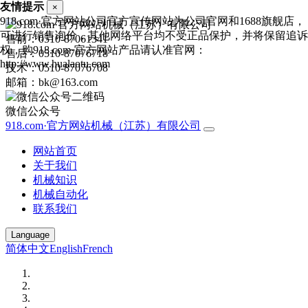
友情提示
×
918.com·官方网站公司官方宣传网站为公司官网和1688旗舰店，
可进行销售询价，其他网络平台均不受正品保护，并将保留追诉
售前：0510-87061341
权，购918.com·官方网站产品请认准官网：
售后：0510-87076718
http://www.hualaotu.com
技术：0510-87076708
邮箱：bk@163.com
微信公众号
918.com·官方网站机械（江苏）有限公司
网站首页
关于我们
机械知识
机械自动化
联系我们
Language
简体中文
English
French