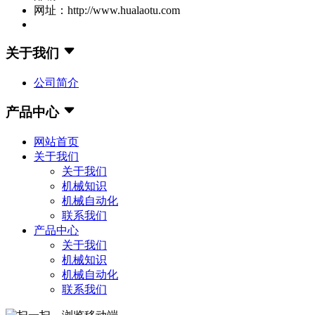
网址：http://www.hualaotu.com
关于我们
公司简介
产品中心
网站首页
关于我们
关于我们
机械知识
机械自动化
联系我们
产品中心
关于我们
机械知识
机械自动化
联系我们