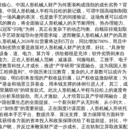
技核心。中国人形机械人财产为何逐渐构成强劲的成长劣势？背
题。中国人形机械人半程马拉松的新记载，可谓中国高端制制取
是一场风趣的表演，也是敌手艺的间接验证。这场角逐可以或许
试的舞台，将全面验证人形机械人的关节耐用性、热办理能力、
冠军“闪电”为例，其正在复杂下的动态均衡、自顺应径规划取
从手艺研发端导向使用需求端，进而鞭策人形机械人财产的高质
械人2026年出货量将达到5万台，同比增加700%，而且中
轨制劣势次要是政策对人形机械人财产的支撑。好比，“具身智
本设备，道、电力、算力等，供给都很是充沛；软件劣势则来自
能力。正在人形机械人范畴，减速器、伺服电机、工致手、电子
教育科技人才成长，推进“产学研用”深度融合。这为我国人形
工程师盈利”。中国历来注沉教育，复杂的人才基数可以或许为
例如，明白职务发现的产权收益归属，以产权收益激励研发；为
产基金和场景立异基金，用本钱支撑的体例引进人才。其三，成
里脑联动”的研发款式。此次人形机械人半程马拉松上的速度奇
的分析系统较劲。而人才激励、人才培育以及产学研用融合，是
中国创重生态的全面提拔。一个新兴财产从无到有、从小到大，
“加快度”的需要前提。正在国度计谋层面，人形机械人所依托
正在根本手艺平台、数据共享、算法支撑、算力保障等方面科学
其获得各方面的资本投入和政策保障供给了有益前提。好比，中
喻户晓，并反过来鞭策财产进一步成长。正在轨制立异取政策配