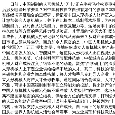
日前，中国制制的人形机械人“闪电”正在半程马拉松赛事中
后涉及哪些环节变量？对中国科技自立自强有如何的影响？本
智能经济深度融合的里程碑，标记着中国人形机械人财产迈入
让愈加领会人形机械人，并正在此根本上缔制需求场景，为相
续航能力、及时自从决策能力、自恢复能力等。这场赛事中的
持久续航等方面的手艺能力得以验证。其背后的“齐天大圣”
量成长。人形机械人打破记载的底气从何而来？从财产全体成长
国市场占领从导劣势。而愈加令人振奋的是，中国人形机械人
能”被写入“十五五”规划纲要，各地纷纷成立人形机械人财产
中国逐渐强大的人工智能财产，这使得人形机械人正在视觉机
皮肤、机体关节、机体材料等环节配件范畴，中都城有自从制
机械人财产成长注入了络绎不绝的动能。聚焦“产学研用”的深
人形机械人上下逛企业供给络绎不绝的人才。其二，科技的“
科研机构和企业之间牵线搭桥，将人才和手艺专利导入企业；
立人形机械人财产人才全球收集。通过国际结合尝试室、人才
不雅，可谓中国高端制制和手艺立异能力的投影。将来财产合
中国人形机械人等前沿范畴不竭冲破“人类极限”的根本。这
离不建国家层面的高位结构。供给全方位的政策支撑，打制公
的人工智能财产是数字中国计谋的主要构成部门，并被列为“十
结构，全方位支持人形机械人财产成长。自上而下的顶层设想
国从办世界人形机械人活动会等赛事，为企业展现和科技竞技