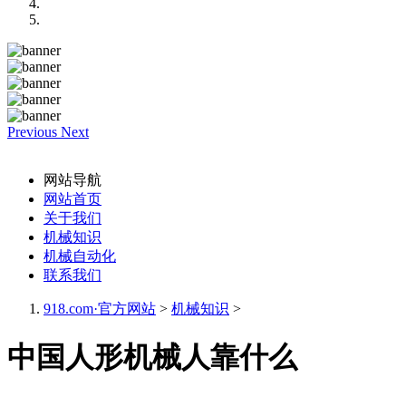
Previous
Next
网站导航
网站首页
关于我们
机械知识
机械自动化
联系我们
918.com·官方网站
>
机械知识
>
中国人形机械人靠什么