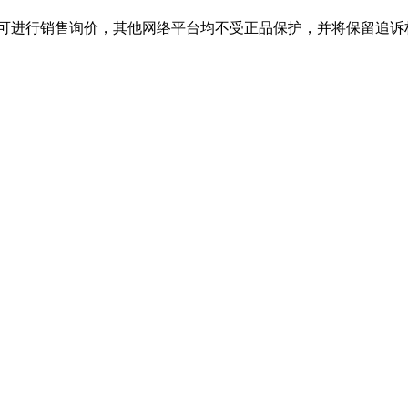
舰店，可进行销售询价，其他网络平台均不受正品保护，并将保留追诉权