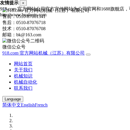
友情提示
×
918.com·官方网站公司官方宣传网站为公司官网和1688旗
http://www.hualaotu.com
售前：0510-87061341
售后：0510-87076718
技术：0510-87076708
邮箱：bk@163.com
微信公众号
918.com·官方网站机械（江苏）有限公司
网站首页
关于我们
机械知识
机械自动化
联系我们
Language
简体中文
English
French