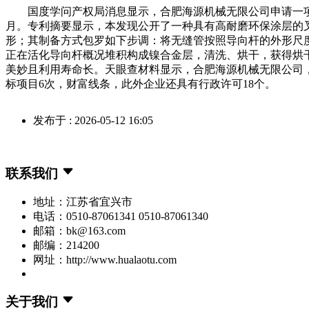
国度学问产权局消息显示，合肥海源机械无限公司申请一项名为“一
月。专利摘要显示，本发现公开了一种具有高耐磨环保涂层的
形；其制备方式包罗如下步调：将无缝管按照导向杆的外形尺
正在活化导向杆概况堆积构成镍合金层，清洗、烘干，获得烘
美妙且利用寿命长。天眼查材料显示，合肥海源机械无限公司，
标项目6次，财富线条，此外企业还具有行政许可18个。
发布于 : 2026-05-12 16:05
联系我们
地址：江苏省宜兴市
电话：0510-87061341 0510-87061340
邮箱：bk@163.com
邮编：214200
网址：http://www.hualaotu.com
关于我们