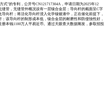
，公开号CN121717304A，申请日期为2025年12
无缝管，无缝管外概况设有一层镍合金层；导向杆的截面呈C字
化导向杆；将活化导向杆浸入化学镍镀液中，正在催化前提下，
杆；该导向杆的制形成本低，镍合金层的耐磨性和防侵蚀性好，
册本钱1100万人平易近币。通过天眼查大数据阐发，参取招投