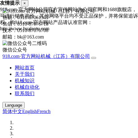
友情提示
×
918.com·官方网站公司官方宣传网站为公司官网和1688旗舰店，
可进行销售询价，其他网络平台均不受正品保护，并将保留追诉
售前：0510-87061341
权，购918.com·官方网站产品请认准官网：
售后：0510-87076718
http://www.hualaotu.com
技术：0510-87076708
邮箱：bk@163.com
微信公众号
918.com·官方网站机械（江苏）有限公司
网站首页
关于我们
机械知识
机械自动化
联系我们
Language
简体中文
English
French