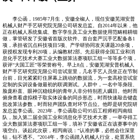
李公函，1985年7月生，安徽全椒人，现任安徽芜湖安普
机械人财产手艺研究院无限公司研发总监。自2014年以来，他
正在机械人系统集成、数字孪生及工业大数据使用范畴精耕细
做，掌管研发了安徽省首版次软件、首台套严沉手艺配备各1
项，承担省沉点科技项目5项、产学研协同攻关课题20余项，
获授权发现专利20项，从编教材2部。先后获得全国工业和消
息化手艺技术大赛工业大数据算法赛项职工组一等等多个项，
获评“大国工匠”等荣誉称号。早上8点，安徽芜湖安普机械人
财产手艺研究院无限公司尝试室里，几名手艺人员坐正在节制
台前，目光紧紧盯住屏幕上跳动的数据流，为一套高校尝试室
定制的实训设备做最初的联调测试。人群中，一名中等身段、
脸庞朴直、眼神沉稳锐利的青年人非分特别惹人瞩目。他时而
俯身查看虚拟模子取实体设备的同步形态，时而快速敲击键盘
批改算法参数，时而轻声团队查对环节点位。他即是研究院研
发总监李公函。2023年，李公函取公司95后工程师程丙南组
队，加入第二届全国工业和消息化手艺技术大赛，一举夺得工
业大数据算法赛项职工组一等，填补了安徽省正在该赛事中的
项空白。谈起此次获，程丙南说：“认准的事，必然会往深里
钻，钻不透不。”2014年，李公函踏入机械人行业，处置系统