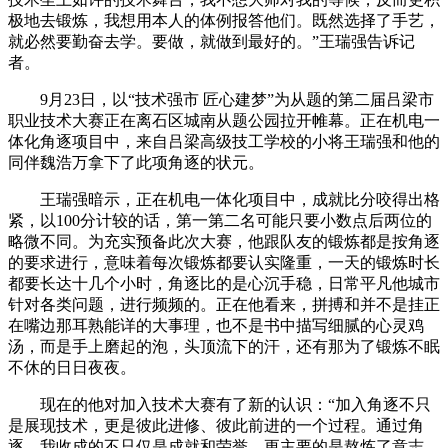
极地去锻炼，我想用本人的体例报答他们。既然选择了手艺，
就必然要勤奋去学。要做，就做到最好的。”王瑞强告诉记
者。
9月23日，以“技术强市 匠心建梦”为从题的第二届吕梁市
职业技术大赛正在离石区城南从题公园拉开帷幕。正在机电一
体化角逐项目中，来自吕梁高级技工学校的小将王瑞强和他的
同伴魏浩万拿下了此项角逐的状元。
王瑞强暗示，正在机电一体化项目中，成就比分咬得出格
紧，以100分计较的话，第一第二名可能只要小数点后两位的
略微不同。为充实预备此次大赛，他跟队友的锻炼都是按角逐
的要求进行，意味着每次锻炼都要认实隆重，一天的锻炼时长
都要长达十几个小时，角逐比的是心沉手稳，日常平凡他城市
针对各类问题，进行频频的。正在他看来，拼搏和并不是挂正
在嘴边那耳熟能详的大事理，也不是书中描写细腻的心灵鸡
汤，而是手上磨起的泡，头顶流下的汗，还有那为了锻炼不眠
不休的日日夜夜。
现在的他对加入技术大赛有了新的认识：“加入角逐不只
是展现技术，更是彼此进修、彼此前进的一个过程。通过角
逐，我收成的不只仅是成就和荣誉，更主要的是熬炼了意志，