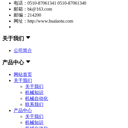
电话：0510-87061341 0510-87061340
邮箱：bk@163.com
邮编：214200
网址：http://www.hualaotu.com
关于我们
公司简介
产品中心
网站首页
关于我们
关于我们
机械知识
机械自动化
联系我们
产品中心
关于我们
机械知识