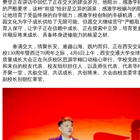
樊登正在讲话中回忆了正在交大的肄业岁月。他暗示，感激学
的严酷要求，这种“前提”恰好是立异的源泉；感激学校赐与的
让他培育了受益终身的自学能力；感激学校创制的丰硕机遇，
园文化为学子成长供给了无限可能。但愿交大继续苦守“严酷取
育人保守，让学子正在信赖中成长、正在摸索中立异，培育更
许顺应将来成长、具备终身进修能力的栋梁之材。
春满交大，情聚长安。逾越山海、践约而归。正在西安交
校130周年暨西迁70周年之际，4月6日上午，西安交通大学全
质量成长大会正在兴庆校区思源学糊口动核心举行。学校党政
和来自的校友代表、校友组织担任人，以及师生代表、代表等约3
齐聚一堂，共叙交谊、共话成长、共创将来。大会由校党委常
副校长别朝红掌管。