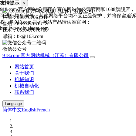
友情提示
×
918.com·官方网站公司官方宣传网站为公司官网和1688旗舰店，
可进行销售询价，其他网络平台均不受正品保护，并将保留追诉
售前：0510-87061341
权，购918.com·官方网站产品请认准官网：
售后：0510-87076718
http://www.hualaotu.com
技术：0510-87076708
邮箱：bk@163.com
微信公众号
918.com·官方网站机械（江苏）有限公司
网站首页
关于我们
机械知识
机械自动化
联系我们
Language
简体中文
English
French