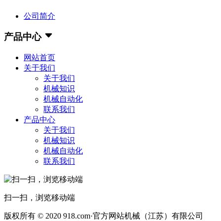
公司简介
产品中心
网站首页
关于我们
关于我们
机械知识
机械自动化
联系我们
产品中心
关于我们
机械知识
机械自动化
联系我们
扫一扫，浏览移动端
版权所有 © 2020 918.com·官方网站机械（江苏）有限公司