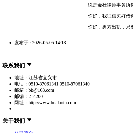
说是金杜律师事务所律师
你好，我征信欠好借伴侣
你好，男方出轨，只要暧
发布于 : 2026-05-05 14:18
联系我们
地址：江苏省宜兴市
电话：0510-87061341 0510-87061340
邮箱：bk@163.com
邮编：214200
网址：http://www.hualaotu.com
关于我们