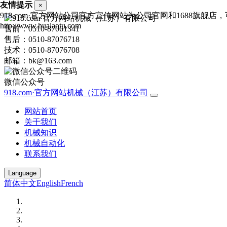
友情提示
×
918.com·官方网站公司官方宣传网站为公司官网和1688旗
http://www.hualaotu.com
售前：0510-87061341
售后：0510-87076718
技术：0510-87076708
邮箱：bk@163.com
微信公众号
918.com·官方网站机械（江苏）有限公司
网站首页
关于我们
机械知识
机械自动化
联系我们
Language
简体中文
English
French