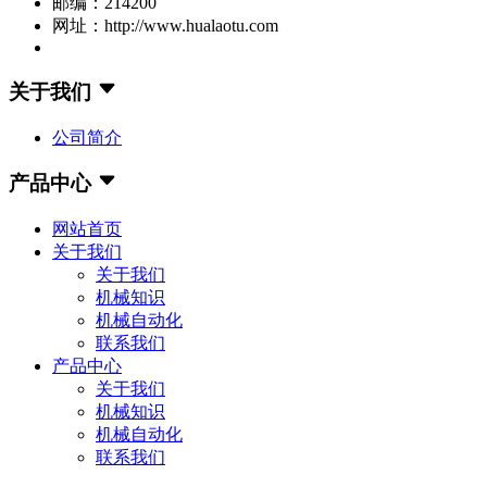
邮编：214200
网址：http://www.hualaotu.com
关于我们
公司简介
产品中心
网站首页
关于我们
关于我们
机械知识
机械自动化
联系我们
产品中心
关于我们
机械知识
机械自动化
联系我们