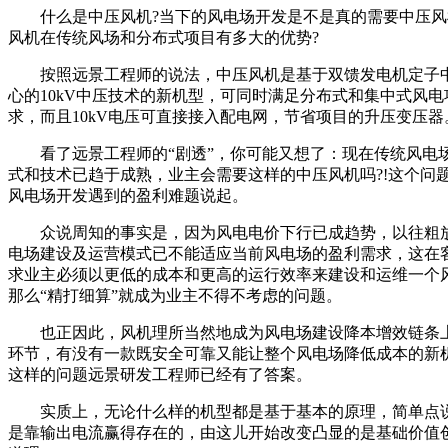
什么是中压风机?当下的风电场开发是不是真的需要中压风
风机在传统风场和分布式项目有多大的优势?
按照远景工程师的说法，中压风机是基于双馈发电机定子
心的10kV中压技术的新机型，可同时满足分布式和集中式风电
求，而且10kV电压可直接接入配电网，节省项目的升压变压器
看了远景工程师的“剧透”，你可能又想了：现在传统风电
式和技术已趋于成熟，业主会需要这样的中压风机吗?!这个问
风电场开发遇到的盈利难题说起。
众说周知的事实是，因为风电电价下行已成趋势，以往粗
电场建设及运营模式已不能适应当前风电场的盈利需求，这在
求业主必须以更低的成本和更高的运行效率来建设和运维一个
那么“精打细算”就成为业主不得不考虑的问题。
也正因此，风机理所当然地成为风电场建设降本增效链条
环节，有没有一款既安全可靠又能让整个风电场降低成本的新机
这样的问题远景研发工程师已经有了答案。
实质上，无论什么样的机型都是基于基本的原理，简单点
是靠输出电流赢得存在的，由这儿开始改变凸显的是基础价值