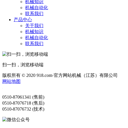
机械知识
机械自动化
联系我们
产品中心
关于我们
机械知识
机械自动化
联系我们
扫一扫，浏览移动端
版权所有 © 2020 918.com·官方网站机械（江苏）有限公司
网站地图
0510-87061341 (售前)
0510-87076718 (售后)
0510-87076732 (技术)