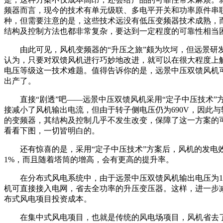
频器而言，现今的技术有单元级联、多电平开关和功率原件串
种，但需要注意的是，这些技术远没有低压变频器技术成熟，
结构及控制方法也都非常复杂，要达到一定程度的可靠性相当
由此可见，风机变频器的“升压之旅”颇为坎坷，但远景研
认为，只要对双馈风机进行巧妙地改进，就可以在很大程度上
电压等级这一技术难题。值得告诉你的是，远景中压双馈风机
出产了。
直接“剧透”吧——远景中压双馈风机采用“定子中压技术”
接减小了风机输出电流，但由于转子侧电压仍为690V，因此与
的变频器，其结构及控制几乎不发生改变，保障了这一方案的
看看下图，一切皆明白的。
还有惊喜的是，采用“定子中压技术”方案后，风机的发电
1%，而且随着塔筒的增高，会有更高的提升率。
在分布式风电系统中，由于远景中压双馈风机输出电压为10
机可直接接入电网，省去全功率的升压变压器。这样，进一步
布式风电项目投资成本。
在集中式风电项目，也就是传统的风电场项目，风机省去