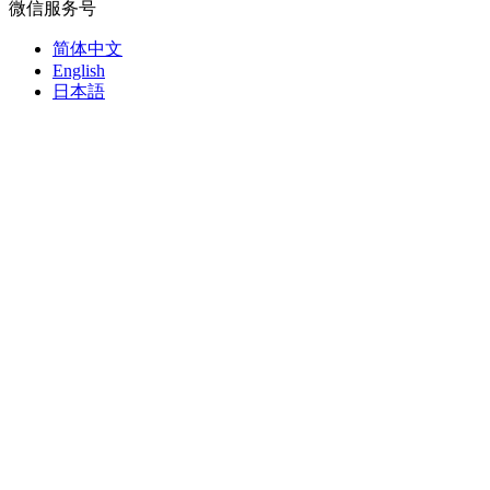
微信服务号
简体中文
English
日本語