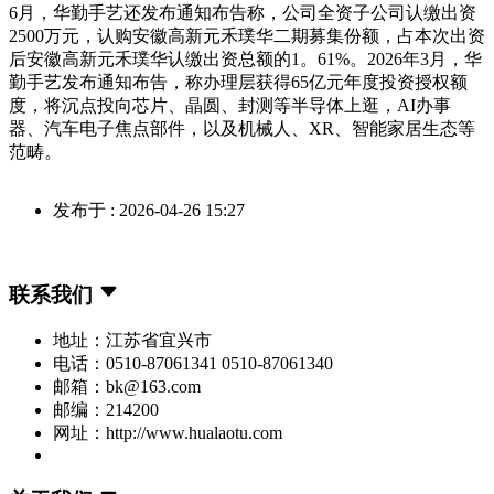
6月，华勤手艺还发布通知布告称，公司全资子公司认缴出资
2500万元，认购安徽高新元禾璞华二期募集份额，占本次出资
后安徽高新元禾璞华认缴出资总额的1。61%。2026年3月，华
勤手艺发布通知布告，称办理层获得65亿元年度投资授权额
度，将沉点投向芯片、晶圆、封测等半导体上逛，AI办事
器、汽车电子焦点部件，以及机械人、XR、智能家居生态等
范畴。
发布于 : 2026-04-26 15:27
联系我们
地址：江苏省宜兴市
电话：0510-87061341 0510-87061340
邮箱：bk@163.com
邮编：214200
网址：http://www.hualaotu.com