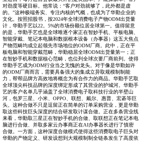
对劲度等硬目标。他常说：“客户对劲就够了，此外都是虚
的。”这种极端务实、专注内核的气概，也成为了华勤企业的
文化。按照招股书，按2024年全球消费电子产物ODM出货量
计，华勤手艺以22。5%的市场份额位居全球第一。值得留意
的是，华勤手艺也是全球唯逐个家正在智妙手机、平板电脑、
智能穿戴、笔记本电脑和数据根本设备（办事器）这五大焦点
产物范畴均成立起领先市场地位的ODM厂商。此中，正在平
板电脑和智能穿戴范畴，华勤稳居全球ODM出货量第一；正
在智妙手机和数据核心范畴，也位列全球次要厂商前列。使得
华勤手艺成为ODM行业当之无愧的龙头。对于像是华勤如许
的ODM厂商而言，需要具备强大的集成立异取规模制制能
力，帮帮品牌方高效地将概念为有合作力的商品。华勤手艺取
全球顶尖科技品牌的深度绑定形成了其营业的护城河。华勤手
艺的客户名单几乎涵盖了全球消费电子取科技行业的半壁山
河，包罗三星、小米、OPPO、联想、戴尔、惠普、宏碁等巨
头。这种合做不只是逗留正在简单的订单采购营业，更是华勤
取这些科技巨头深度的结合研发取计谋合做。正在多条营业线
来看，华勤取三星正在智妙手机的合做、取联想正在笔记本电
脑进行合做、并取多家云办事商正在AI办事器长进行了慎密
合做。一方面，这种深度合做模式使得这些消费取电子巨头对
华勤的产物定义、研发设想到大规模制制全链条发生了高度依