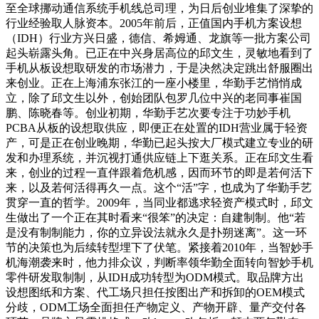
至全球挪动通信系统手机线总司理，为日后创业堆集了深挚的
行业经验取人脉资本。2005年前后，正值国内手机方案设想
（IDH）行业方兴日盛，德信、希姆通、龙旗等一批方案公司
起头崭露头角。已正在中兴身居高位的邱文生，灵敏地看到了
手机从板设想取研发的市场潜力，于是决然决定跳出舒服圈出
来创业。正在上海浦东张江的一座小楼里，华勤手艺悄悄成
立，除了邱文生以外，创始团队包罗几位中兴的老同事崔国
鹏、陈晓春等。创业初期，华勤手艺次要专注于功妙手机
PCBA从板的设想取供应，即便正在处置的IDH营业属于轻资
产，可是正在创业晚期，华勤已起头按大厂模式建立专业的研
发和办理系统，并沉视打通供应链上下逛关系。正在邱文生看
来，创业的过程一直伴跟着危机感，因而环节的即是若何活下
来，以及若何活得再久一点。这个“活”字，也成为了华勤手艺
贯穿一直的哲学。2009年，当同业都逃求轻资产模式时，邱文
生做出了一个正在其时看来“很笨”的决定：自建制制。他“若
是没有制制能力，你的立异设法就永久是扑朔迷离”。这一环
节的决策也为后续转型埋下了伏笔。紧接着2010年，当智妙手
机海潮袭来时，他力排众议，判断率领华勤全面转向智妙手机
零件研发取制制，从IDH成功转型为ODM模式。取品牌方出
设想图纸和方案、代工场只担任按图出产和拆卸的OEM模式
分歧，ODM工场全面担任产物定义、产物开辟、量产交付各