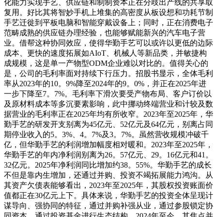
化能力实现手艺、供应链和制制资本正在分歧出产线的共享取
复用。好比其将智妙手机上堆集的高密度从板设想和功耗节制
手艺迁徙到平板电脑和智能穿戴设备上；同时，正在消费电子
范畴成熟的供应链办理经验，也能够赋能新兴的汽车电子营
业。借帮这种协同效应，使得华勤手艺可以或许以更低的边际
成本、更快的速度拓展如AIoT、机械人等新品类，并敏捷构
成规模，这是单一产物型ODM企业难以对比的。值得关心的
是，公司的毛利率面对持续下行压力。招股书显示，全体毛利
率从2023年的10。9%降至2024年的9。0%，并正在2025年进
一步下降至7。7%。毛利率下滑次要受产物布局、客户订价以
及原材料成本等多沉要素影响，此中挪动终端营业和计较及数
据营业的毛利率正在2025年均有所收窄。2023年至2025年，华
勤手艺的研发开支别离为45亿元、52亿元及64亿元，别离占同
期停业收入的5。3%、4。7%及3。7%。虽然营收规模冲破千
亿，但华勤手艺的利润增加幅度相对暖和。2023年至2025年，
华勤手艺的年内净利润别离为26。57亿元、29。16亿元和41。
32亿元。2025年净利润同比增加约38。55%。华勤手艺的成长
不但是靠内生增加，还通过并购、投资不竭拓展能力鸿沟。从
其资产欠债表能够看出，2023年至2025年，其股权投资账面价
值都正在30亿元上下。具体来说，华勤手艺的投资全体呈现计
谋导向、强协同的特征，通过并购补强从业，通过参股锁定协
同资本，通过投资基金进行生态结构。2024年至今，其焦点并