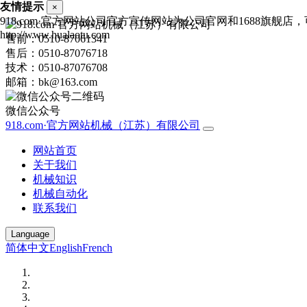
友情提示
×
918.com·官方网站公司官方宣传网站为公司官网和1688旗
http://www.hualaotu.com
售前：0510-87061341
售后：0510-87076718
技术：0510-87076708
邮箱：bk@163.com
微信公众号
918.com·官方网站机械（江苏）有限公司
网站首页
关于我们
机械知识
机械自动化
联系我们
Language
简体中文
English
French