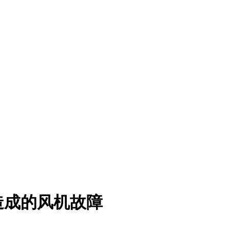
造成的风机故障