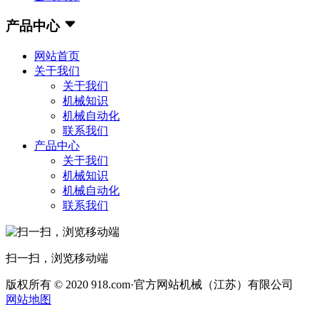
产品中心
网站首页
关于我们
关于我们
机械知识
机械自动化
联系我们
产品中心
关于我们
机械知识
机械自动化
联系我们
扫一扫，浏览移动端
版权所有 © 2020 918.com·官方网站机械（江苏）有限公司
网站地图