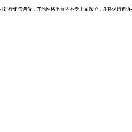
舰店，可进行销售询价，其他网络平台均不受正品保护，并将保留追诉权