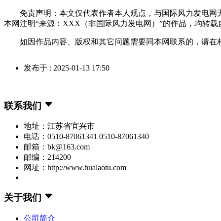
免责声明：本文仅代表作者本人观点，与国际风力发电网无关
本网注明“来源：XXX（非国际风力发电网）”的作品，均转
如因作品内容、版权和其它问题需要同本网联系的，请在相关内容刊
发布于 : 2025-01-13 17:50
联系我们
地址：江苏省宜兴市
电话：0510-87061341 0510-87061340
邮箱：bk@163.com
邮编：214200
网址：http://www.hualaotu.com
关于我们
公司简介