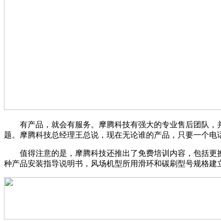
有产品，就会有服务。摩腾科技有强大的专业售后团队，并对
题。摩腾科技总经理王总说，现在无论谁的产品，只要一个电
值得注意的是，摩腾科技还推出了免费培训内容，包括更换
种产品安装指导说明书，风场机型所用滑环和碳刷型号规格建