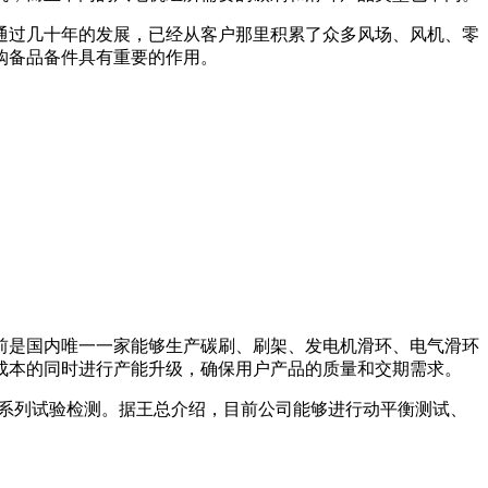
过几十年的发展，已经从客户那里积累了众多风场、风机、零
购备品备件具有重要的作用。
是国内唯一一家能够生产碳刷、刷架、发电机滑环、电气滑环
成本的同时进行产能升级，确保用户产品的质量和交期需求。
系列试验检测。据王总介绍，目前公司能够进行动平衡测试、