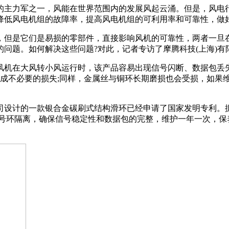
主力军之一，风能在世界范围内的发展风起云涌。但是，风电行
降低风电机组的故障率，提高风电机组的可利用率和可靠性，做
但是它们是易损的零部件，直接影响风机的可靠性，两者一旦在
问题。如何解决这些问题?对此，记者专访了摩腾科技(上海)有
在大风转小风运行时，该产品容易出现信号闪断、数据包丢失
造成不必要的损失;同样，金属丝与铜环长期磨损也会受损，如果
设计的一款银合金碳刷式结构滑环已经申请了国家发明专利。据
信号环隔离，确保信号稳定性和数据包的完整，维护一年一次，保