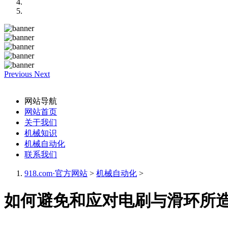
Previous
Next
网站导航
网站首页
关于我们
机械知识
机械自动化
联系我们
918.com·官方网站
>
机械自动化
>
如何避免和应对电刷与滑环所