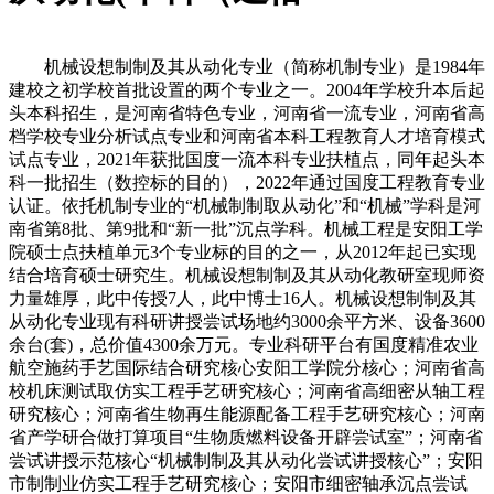
机械设想制制及其从动化专业（简称机制专业）是1984年
建校之初学校首批设置的两个专业之一。2004年学校升本后起
头本科招生，是河南省特色专业，河南省一流专业，河南省高
档学校专业分析试点专业和河南省本科工程教育人才培育模式
试点专业，2021年获批国度一流本科专业扶植点，同年起头本
科一批招生（数控标的目的），2022年通过国度工程教育专业
认证。依托机制专业的“机械制制取从动化”和“机械”学科是河
南省第8批、第9批和“新一批”沉点学科。机械工程是安阳工学
院硕士点扶植单元3个专业标的目的之一，从2012年起已实现
结合培育硕士研究生。机械设想制制及其从动化教研室现师资
力量雄厚，此中传授7人，此中博士16人。机械设想制制及其
从动化专业现有科研讲授尝试场地约3000余平方米、设备3600
余台(套)，总价值4300余万元。专业科研平台有国度精准农业
航空施药手艺国际结合研究核心安阳工学院分核心；河南省高
校机床测试取仿实工程手艺研究核心；河南省高细密从轴工程
研究核心；河南省生物再生能源配备工程手艺研究核心；河南
省产学研合做打算项目“生物质燃料设备开辟尝试室”；河南省
尝试讲授示范核心“机械制制及其从动化尝试讲授核心”；安阳
市制制业仿实工程手艺研究核心；安阳市细密轴承沉点尝试