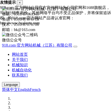
友情提示
×
918.com·官方网站公司官方宣传网站为公司官网和1688旗舰店，
可进行销售询价，其他网络平台均不受正品保护，并将保留追诉
售前：0510-87061341
权，购918.com·官方网站产品请认准官网：
售后：0510-87076718
http://www.hualaotu.com
技术：0510-87076708
邮箱：bk@163.com
微信公众号
918.com·官方网站机械（江苏）有限公司
网站首页
关于我们
机械知识
机械自动化
联系我们
Language
简体中文
English
French