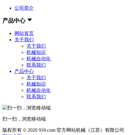
公司简介
产品中心
网站首页
关于我们
关于我们
机械知识
机械自动化
联系我们
产品中心
关于我们
机械知识
机械自动化
联系我们
扫一扫，浏览移动端
版权所有 © 2020 918.com·官方网站机械（江苏）有限公司