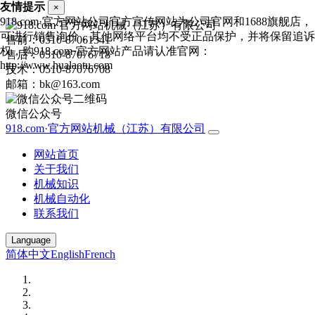
友情提示
×
918.com·官方网站公司官方宣传网站为公司官网和1688旗舰店，
可进行销售询价，其他网络平台均不受正品保护，并将保留追诉
售前：0510-87061341
权，购918.com·官方网站产品请认准官网：
售后：0510-87076718
http://www.hualaotu.com
技术：0510-87076708
邮箱：bk@163.com
微信公众号
918.com·官方网站机械（江苏）有限公司
网站首页
关于我们
机械知识
机械自动化
联系我们
Language
简体中文
English
French