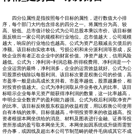
四分位属性是指按照每个目标的属性，进行数值大小排
序，每个部门大约包含排名的四分之一。将属性分为高、较
高、较低、总市值计较公式为公司总股本乘以市价。该目标侧
面反映出一家公司的规模和行业地位。总市值越大，公司规模
越大，响应的行业地位也越高。公式为资产总额减去欠债后的
净额。该目标由实收本钱、亏损公积和未分派利润等形成，反
映企业所有者正在企业中的财富价值。净资产越大，信用风险
越低。公式为：净利润=利润总额-所得税费用。净利润是一个
企业运营的最终，净利润多，企业的运营效益就好。公式为公
司股票价钱除以每股利润。该目标次要是权衡公司的价值，高
市盈率一般是由高成长支持着。市盈率越低，股票越廉价，相
对投资价值越大。公式为净利润取从停业务收入的比率。该目
标暗示企业每单元资产能获得净利润的数量，这一比率越高，
申明企业全数资产的盈利能力越强。公式为税后利润取净资产
的比率。该目标反映股东权益的收益程度，用以权衡公司使用
自有本钱的效率。目标值越高，申明投资带来的收益越高。投
资者根据本网坐供给的消息、材料及图表进行金融、证券等投
资所形成的盈亏取本网坐无关。本网坐如因系统或升级而需暂
停办事，或因线及超出本公司节制范畴的硬件毛病或其它不成