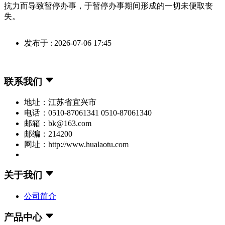
抗力而导致暂停办事，于暂停办事期间形成的一切未便取丧
失。
发布于 : 2026-07-06 17:45
联系我们
地址：江苏省宜兴市
电话：0510-87061341 0510-87061340
邮箱：bk@163.com
邮编：214200
网址：http://www.hualaotu.com
关于我们
公司简介
产品中心