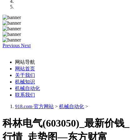
Previous
Next
网站导航
网站首页
关于我们
机械知识
机械自动化
联系我们
918.com·官方网站
>
机械自动化
>
科林电气(603050)_最新价钱_
行情_走势图—东方财富