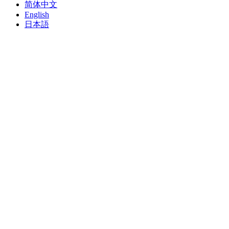
简体中文
English
日本語