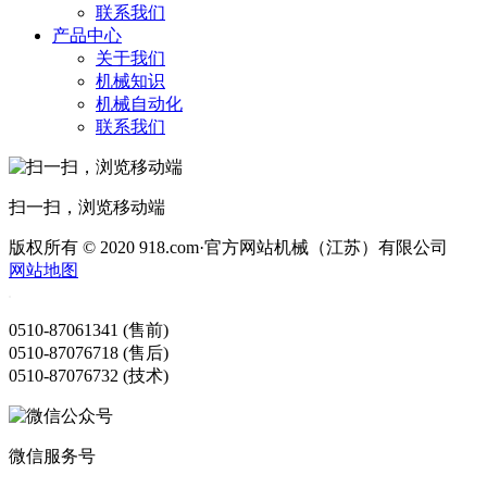
联系我们
产品中心
关于我们
机械知识
机械自动化
联系我们
扫一扫，浏览移动端
版权所有 © 2020 918.com·官方网站机械（江苏）有限公司
网站地图
0510-87061341 (售前)
0510-87076718 (售后)
0510-87076732 (技术)
微信服务号