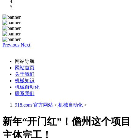
Previous
Next
网站导航
网站首页
关于我们
机械知识
机械自动化
联系我们
918.com·官方网站
>
机械自动化
>
新年“开门红”！儋州这个项目
主体完工！