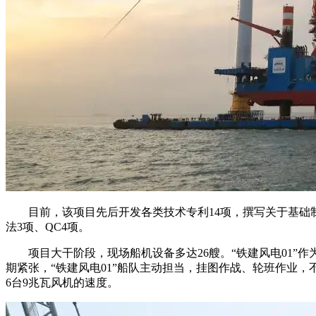
目前，该项目先后开发各类技术专利14项，撰写关于基础制
法3项、QC4项。
项目大干阶段，现场船机设备多达26艘。“铁建风电01”
期紧张，“铁建风电01”船队主动担当，挂图作战、轮班作业，
6台9兆瓦风机的速度。