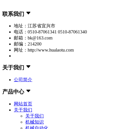
联系我们
地址：江苏省宜兴市
电话：0510-87061341 0510-87061340
邮箱：bk@163.com
邮编：214200
网址：http://www.hualaotu.com
关于我们
公司简介
产品中心
网站首页
关于我们
关于我们
机械知识
机械自动化