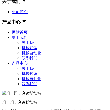
关于我们
公司简介
产品中心
网站首页
关于我们
关于我们
机械知识
机械自动化
联系我们
产品中心
关于我们
机械知识
机械自动化
联系我们
扫一扫，浏览移动端