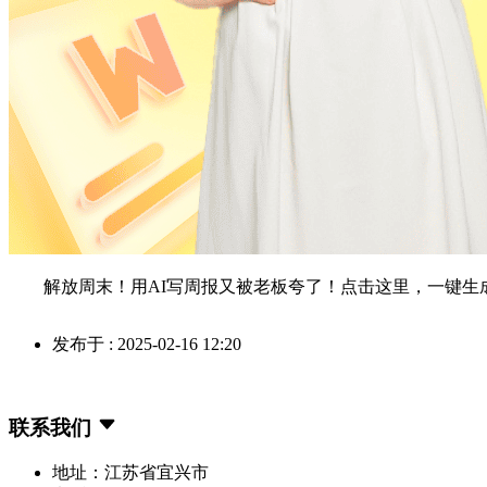
解放周末！用AI写周报又被老板夸了！点击这里，一键生成
发布于 : 2025-02-16 12:20
联系我们
地址：江苏省宜兴市