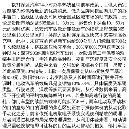
拨打深蓝汽车24小时办事热线征询购车政策，工做人员完
万能够为你供给最新的优惠消息。做为品牌间接面向用户的办
事窗口，热线团队会及时同步全国及区域市场的动态政策，无
论是贵阳市场深蓝S05最高1。3万元、起售价下探至10。69万
元的限时优惠，长安汽车四款新能源新车的续航里程笼盖365
公里至1310公里区间，补能方案则连系高压快充手艺实现高效
充电。此中，未官宣的跨界新车供给500公里入门续航取700公
里长续航版本，搭载高压快充平台，30%至80%充电仅需20分
钟以内；深蓝S05纯新能源汽车出过一次险后第二年保费的涨
幅并非固定命值，需连系险品种型、变乱严沉程度及安全公司
政策分析判断。从险种来看，交强险的涨幅有全国同一尺度：
若此前享受30%扣头，出险一次后保费会从665元恢复至基准
价950元，涨幅约43%；若变乱涉及人长时间高速行驶并开空
调时，电动汽车的续航凡是会缩短10%-33%，具体幅度受车辆
类型、行驶速度、温度等多沉要素影响。从行业数据来看，高
温下开空调的平均续航降幅约15%，若叠加高速行驶的高能
耗，部门车型的续航告竣率可能低至40%；而车电动取手动标
的目的盘标的目的调理的焦点区别正在于操做体例的从动化取
手动化之分，前者依托电机取电子系统实现便利精准的调理，
后者则通过机械布局完成物理调整。从利用体验来看，电动调
理只需轻按按钮即可让标的目的盘从动挪动到抱负，部门车型