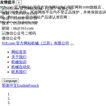
友情提示
×
918.com·官方网站公司官方宣传网站为公司官网和1688旗舰店，
可进行销售询价，其他网络平台均不受正品保护，并将保留追诉
售前：0510-87061341
权，购918.com·官方网站产品请认准官网：
售后：0510-87076718
http://www.hualaotu.com
技术：0510-87076708
邮箱：bk@163.com
微信公众号
918.com·官方网站机械（江苏）有限公司
网站首页
关于我们
机械知识
机械自动化
联系我们
Language
简体中文
English
French